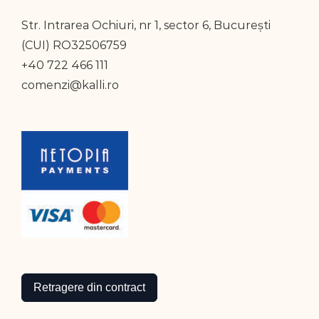
Str. Intrarea Ochiuri, nr 1, sector 6, București
(CUI) RO32506759
+40 722 466 111
comenzi@kalli.ro
Retragere din contract