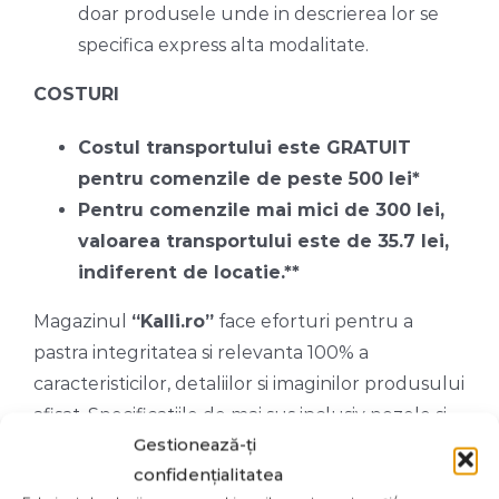
doar produsele unde in descrierea lor se
specifica express alta modalitate.
COSTURI
Costul transportului este GRATUIT
pentru comenzile de peste 500 lei*
Pentru comenzile mai mici de 300 lei,
valoarea transportului este de 35.7 lei,
indiferent de locatie.**
Magazinul
“Kalli.ro”
face eforturi pentru a
pastra integritatea si relevanta 100% a
caracteristicilor, detaliilor si imaginilor produsului
afisat. Specificatiile de mai sus inclusiv pozele si
Gestionează-ți
pretul sunt considerate doar pentru caracter
confidențialitatea
informativ si pot fi modificate de catre