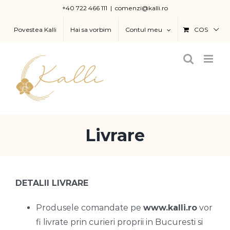
Skip
+40 722 466 111
|
comenzi@kalli.ro
to
Povestea Kalli
Hai sa vorbim
Contul meu
COS
content
Livrare
DETALII LIVRARE
Produsele comandate pe
www.kalli.ro
vor
fi livrate prin curieri proprii in Bucuresti si