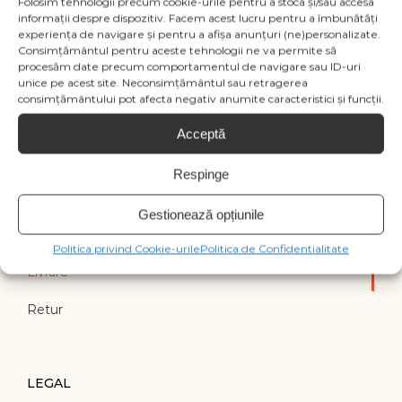
Folosim tehnologii precum cookie-urile pentru a stoca și/sau accesa
producator fara preaviz sau pot contine erori de
informații despre dispozitiv. Facem acest lucru pentru a îmbunătăți
operare.
experiența de navigare și pentru a afișa anunțuri (ne)personalizate.
Consimțământul pentru aceste tehnologii ne va permite să
procesăm date precum comportamentul de navigare sau ID-uri
unice pe acest site. Neconsimțământul sau retragerea
consimțământului pot afecta negativ anumite caracteristici și funcții.
Acceptă
Respinge
INFORMATII UTILE
Gestionează opțiunile
Intrebari Frecvente
Politica privind Cookie-urile
Politica de Confidentialitate
Livrare
Retur
LEGAL