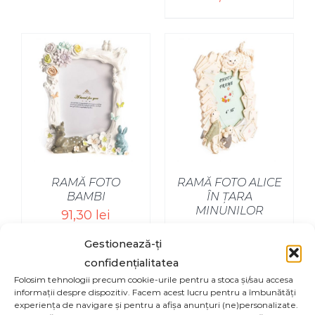
RAMĂ FOTO
RAMĂ FOTO ALICE
BAMBI
ÎN ȚARA
MINUNILOR
91,30
lei
102,30
lei
Gestionează-ți
confidențialitatea
Folosim tehnologii precum cookie-urile pentru a stoca și/sau accesa
informații despre dispozitiv. Facem acest lucru pentru a îmbunătăți
experiența de navigare și pentru a afișa anunțuri (ne)personalizate.