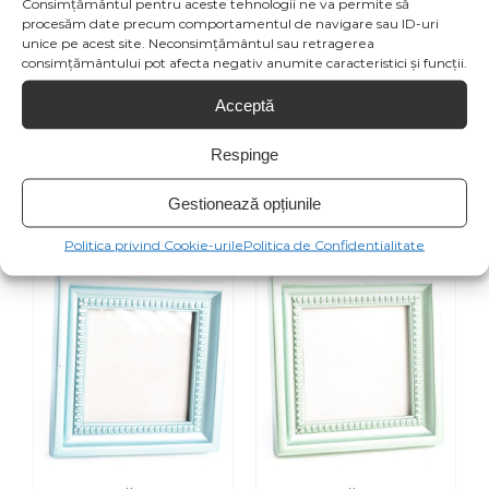
Consimțământul pentru aceste tehnologii ne va permite să
SELECT OPTIONS
procesăm date precum comportamentul de navigare sau ID-uri
/
unice pe acest site. Neconsimțământul sau retragerea
consimțământului pot afecta negativ anumite caracteristici și funcții.
Acceptă
Respinge
RAMA FOTO FLORI
RAMĂ FOTO
ROZ
VERNIL 20 x 25
Gestionează opțiunile
91,30
lei
87,00
lei
Politica privind Cookie-urile
Politica de Confidentialitate
SELECT OPTIONS
/