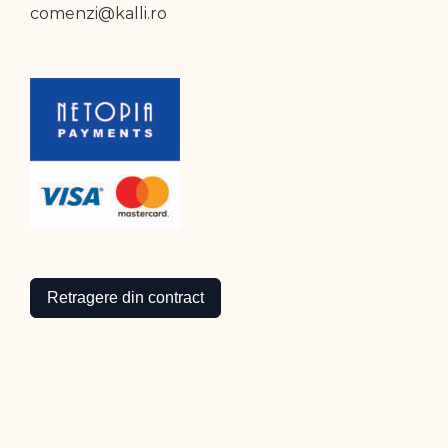
comenzi@kalli.ro
Retragere din contract