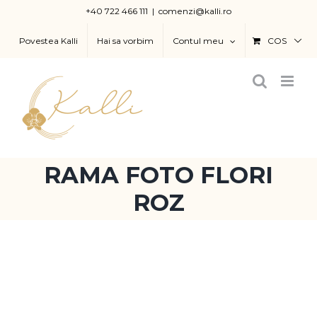
Skip
+40 722 466 111
|
comenzi@kalli.ro
to
Povestea Kalli
Hai sa vorbim
Contul meu
COS
content
RAMA FOTO FLORI
ROZ