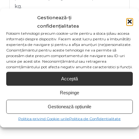
kg.
Gestionează-ți
***Acest produs poate fi returnat în termen
confidențialitatea
de 14 zile de la primirea coletului.
Folosim tehnologii precum cookie-urile pentru a stoca și/sau accesa
informații despre dispozitiv. Facem acest lucru pentru a îmbunătăți
experiența de navigare și pentru a afișa anunțuri (ne)personalizate.
Consimțământul pentru aceste tehnologii ne va permite să
procesăm date precum comportamentul de navigare sau ID-uri
unice pe acest site. Neconsimțământul sau retragerea
consimțământului pot afecta negativ anumite caracteristici și funcții.
Share On
Tweet This
Acceptă
Facebook
Product
Respinge
Email This
Pin This Product
Gestionează opțiunile
Product
Politica privind Cookie-urile
Politica de Confidentialitate