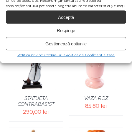
unice pe acest site. Neconsimțământul sau retragerea
consimțământului pot afecta negativ anumite caracteristici și funcții.
Acceptă
Produse similare
Respinge
Gestionează opțiunile
Politica privind Cookie-urile
Politica de Confidentialitate
STATUETA
VAZA ROZ
CONTRABASIST
85,80
lei
290,00
lei