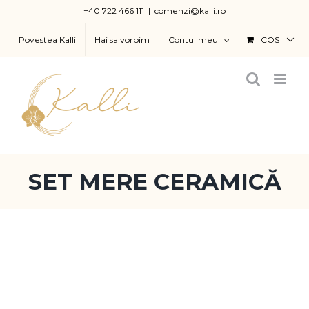
Skip
+40 722 466 111
|
comenzi@kalli.ro
to
Povestea Kalli
Hai sa vorbim
Contul meu
COS
content
SET MERE CERAMICĂ