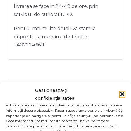
Livrarea se face in 24-48 de ore, prin
serviciul de curierat DPD.
Pentru mai multe detalii va stam la
dispozitie la numarul de telefon
+40722466111.
Share On
Tweet This
Gestionează-ți
Facebook
Product
confidențialitatea
Folosim tehnologii precum cookie-urile pentru a stoca și/sau accesa
informații despre dispozitiv. Facem acest lucru pentru a îmbunătăți
Email This
experiența de navigare și pentru a afișa anunțuri (ne)personalizate.
Pin This Product
Consimțământul pentru aceste tehnologii ne va permite să
Product
procesăm date precum comportamentul de navigare sau ID-uri