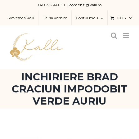
Skip
+40 722 466 111
|
comenzi@kalli.ro
to
Povestea Kalli
Hai sa vorbim
Contul meu
COS
content
INCHIRIERE BRAD
CRACIUN IMPODOBIT
VERDE AURIU