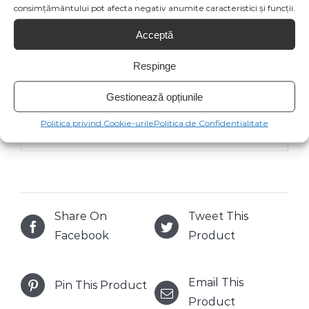
neincluse în colet. Există posibilitatea ca
consimțământului pot afecta negativ anumite caracteristici și funcții.
specificațiile de culoare să fie afișate eronat
Acceptă
în funcție de dispozitivul vizual folosit de
tine sau pot suferi modificări de la
Respinge
producătorul produsului.
Gestionează opțiunile
Politica privind Cookie-urile
Politica de Confidentialitate
Share On
Tweet This
Facebook
Product
Email This
Pin This Product
Product