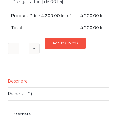
Punga cadou
[+15,00 lei]
Product Price
4.200,00
lei x 1
4.200,00
lei
Total
4.200,00
lei
Adaugă în coș
Cantitate
INCHIRIERE
BRAD
CRACIUN
IMPODOBIT
Descriere
VERDE
Recenzii (0)
AURIU
Descriere