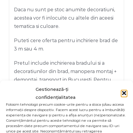
Daca nu sunt pe stoc anumite decoratiuni,
acestea vor fi inlocuite cu altele din aceesi
tematica si culoare.
Puteti cere oferta pentru inchiriere brad de
3 m sau 4 m.
Pretul include inchirierea bradului si a
decoratiunilor din brad, manopera montaj +
demontaj, transport in Bucuresti. Pentru
locatiile aflate in afara capitalei, se adauga
Gestionează-ți
transportul. Perioada de inchiriere se
confidențialitatea
stabileste impreuna cu clientul.
Folosim tehnologii precum cookie-urile pentru a stoca și/sau accesa
informații despre dispozitiv. Facem acest lucru pentru a îmbunătăți
experiența de navigare și pentru a afișa anunțuri (ne)personalizate.
Imaginile produsului sunt cu titlu de
Consimțământul pentru aceste tehnologii ne va permite să
procesăm date precum comportamentul de navigare sau ID-uri
prezentare și pot conține accesorii
unice pe acest site. Neconsimțământul sau retragerea