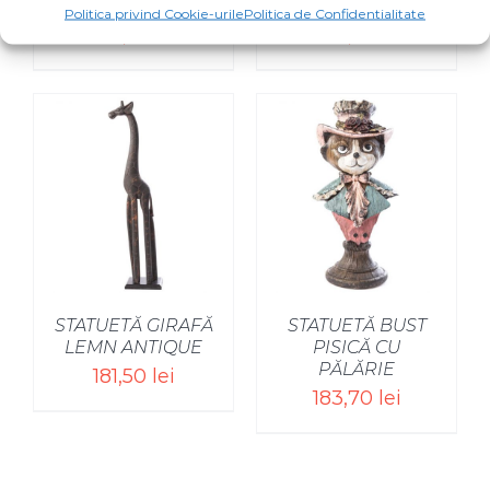
BUDDHA MICĂ
CAINE
Politica privind Cookie-urile
Politica de Confidentialitate
205,70
lei
423,50
lei
STATUETĂ GIRAFĂ
STATUETĂ BUST
LEMN ANTIQUE
PISICĂ CU
PĂLĂRIE
181,50
lei
183,70
lei