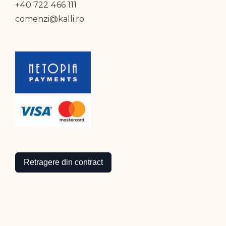
+40 722 466 111
comenzi@kalli.ro
Retragere din contract