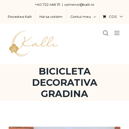
Skip
+40 722 466 111
|
comenzi@kalli.ro
to
Povestea Kalli
Hai sa vorbim
Contul meu
COS
content
BICICLETA
DECORATIVA
GRADINA