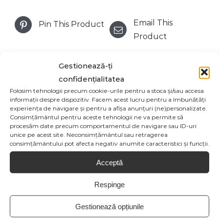
Email This
Pin This Product
Product
Gestionează-ți
confidențialitatea
Produse similare
Folosim tehnologii precum cookie-urile pentru a stoca și/sau accesa
informații despre dispozitiv. Facem acest lucru pentru a îmbunătăți
experiența de navigare și pentru a afișa anunțuri (ne)personalizate.
Consimțământul pentru aceste tehnologii ne va permite să
procesăm date precum comportamentul de navigare sau ID-uri
unice pe acest site. Neconsimțământul sau retragerea
consimțământului pot afecta negativ anumite caracteristici și funcții.
Acceptă
Respinge
Gestionează opțiunile
STATUETĂ
STATUETA CEAS