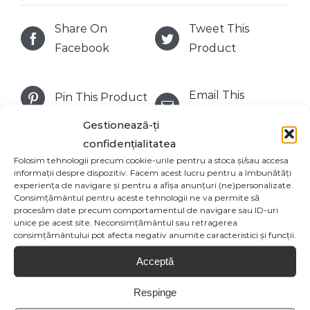
Share On
Tweet This
Facebook
Product
Email This
Pin This Product
Product
Gestionează-ți
confidențialitatea
Folosim tehnologii precum cookie-urile pentru a stoca și/sau accesa
informații despre dispozitiv. Facem acest lucru pentru a îmbunătăți
experiența de navigare și pentru a afișa anunțuri (ne)personalizate.
Produse similare
Consimțământul pentru aceste tehnologii ne va permite să
procesăm date precum comportamentul de navigare sau ID-uri
unice pe acest site. Neconsimțământul sau retragerea
consimțământului pot afecta negativ anumite caracteristici și funcții.
Acceptă
Respinge