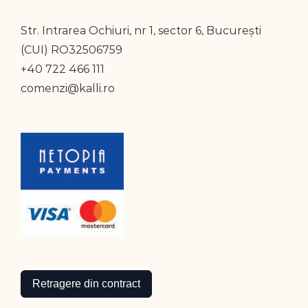
Str. Intrarea Ochiuri, nr 1, sector 6, București
(CUI) RO32506759
+40 722 466 111
comenzi@kalli.ro
Retragere din contract