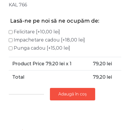
KAL 766
Lasă-ne pe noi să ne ocupăm de:
Felicitare
[+10,00 lei]
Impachetare cadou
[+18,00 lei]
Punga cadou
[+15,00 lei]
Product Price
79,20
lei x 1
79,20
lei
Total
79,20
lei
Adaugă în coș
Cantitate
BOMBONIERA
DIN
STICLA