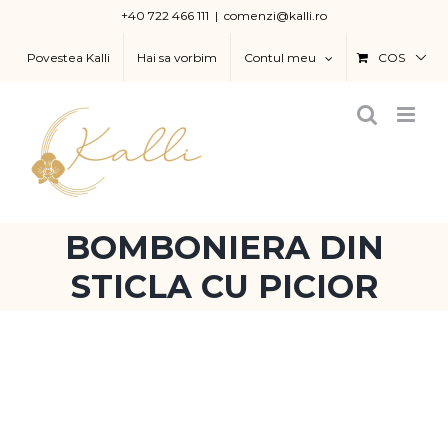
Skip
+40 722 466 111
|
comenzi@kalli.ro
to
Povestea Kalli
Hai sa vorbim
Contul meu
COS
content
BOMBONIERA DIN
STICLA CU PICIOR