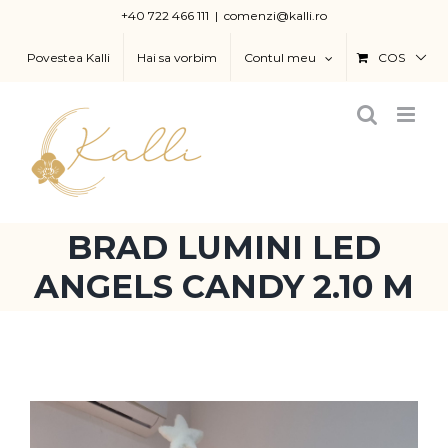
Skip
+40 722 466 111
|
comenzi@kalli.ro
to
Povestea Kalli
Hai sa vorbim
Contul meu
COS
content
BRAD LUMINI LED
ANGELS CANDY 2.10 M