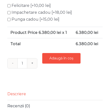
Felicitare
[+10,00 lei]
Impachetare cadou
[+18,00 lei]
Punga cadou
[+15,00 lei]
Product Price
6.380,00
lei x 1
6.380,00
lei
Total
6.380,00
lei
Adaugă în coș
Cantitate
BRAD
LUMINI
LED
ANGELS
Descriere
CANDY
Recenzii (0)
2.10