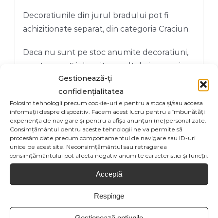
Decoratiunile din jurul bradului pot fi
achizitionate separat, din categoria Craciun.
Daca nu sunt pe stoc anumite decoratiuni,
acestea vor fi inlocuite cu altele in aceesi
Gestionează-ți
tematica si culoare.
confidențialitatea
Pentru decorarea unui brad de dimensiune
Folosim tehnologii precum cookie-urile pentru a stoca și/sau accesa
informații despre dispozitiv. Facem acest lucru pentru a îmbunătăți
diferita si culoare diferita, de 3 m, 4 m, 5 m,
experiența de navigare și pentru a afișa anunțuri (ne)personalizate.
Consimțământul pentru aceste tehnologii ne va permite să
etc va rugam sa cereti o oferta
procesăm date precum comportamentul de navigare sau ID-uri
personalizata la adresa de e-mail
unice pe acest site. Neconsimțământul sau retragerea
consimțământului pot afecta negativ anumite caracteristici și funcții.
comenzi@kalli.ro
Acceptă
Respinge
Gestionează opțiunile