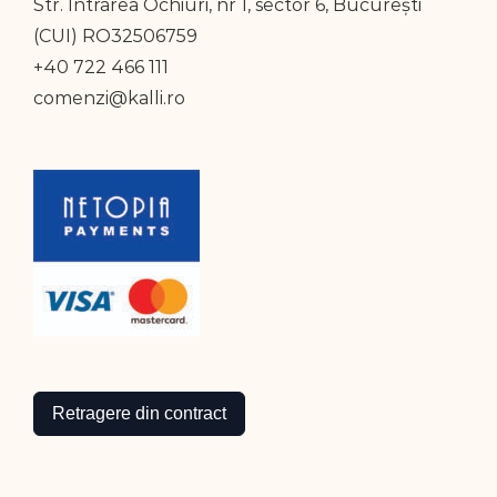
Str. Intrarea Ochiuri, nr 1, sector 6, București
(CUI) RO32506759
+40 722 466 111
comenzi@kalli.ro
Retragere din contract