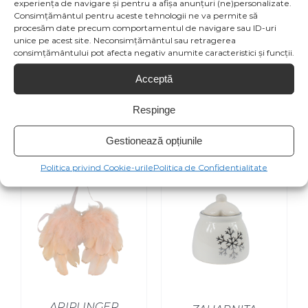
Facebook
Product
experiența de navigare și pentru a afișa anunțuri (ne)personalizate.
Consimțământul pentru aceste tehnologii ne va permite să
procesăm date precum comportamentul de navigare sau ID-uri
unice pe acest site. Neconsimțământul sau retragerea
Email This
Pin This Product
consimțământului pot afecta negativ anumite caracteristici și funcții.
Product
Acceptă
Respinge
Gestionează opțiunile
Produse similare
Politica privind Cookie-urile
Politica de Confidentialitate
SELECT OPTIONS
/
ARIPI INGER