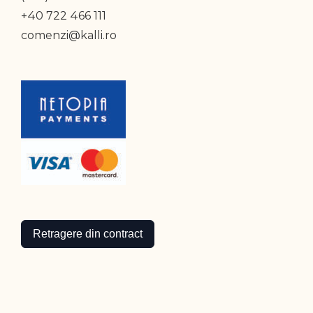
+40 722 466 111
comenzi@kalli.ro
Retragere din contract