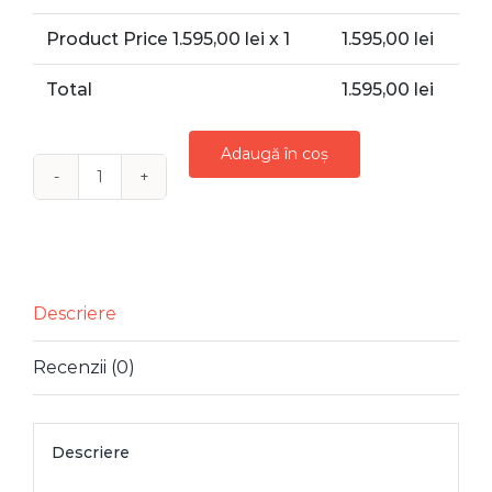
Product Price
1.595,00
lei x 1
1.595,00
lei
Total
1.595,00
lei
Adaugă în coș
Cantitate
BRAD
NATURAL
CONSTRUIT
ROZ
Descriere
1.20
Recenzii (0)
M
Descriere