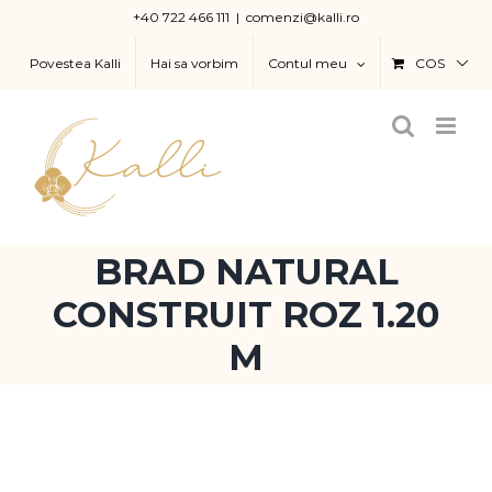
Skip
+40 722 466 111
|
comenzi@kalli.ro
to
Povestea Kalli
Hai sa vorbim
Contul meu
COS
content
BRAD NATURAL
CONSTRUIT ROZ 1.20
M