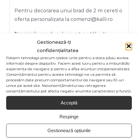
Pentru decorarea unui brad de 2 m cereti o
oferta personalizata la comenzi@kalli.ro
*Imaginile produsului sunt cu titlu de
Gestionează-ți
prezentare si pot contine accesorii
confidențialitatea
neincluse in colet. Exista posibilitatea ca
Folosim tehnologii precum cookie-urile pentru a stoca și/sau accesa
specificatiile de culoare sa fie afisate eronat
informații despre dispozitiv. Facem acest lucru pentru a îmbunătăți
in functie de dispozitivul vizual folosit de
experiența de navigare și pentru a afișa anunțuri (ne)personalizate.
Consimțământul pentru aceste tehnologii ne va permite să
tine sau pot suferi modificari de la
procesăm date precum comportamentul de navigare sau ID-uri
producatorul produsului.
unice pe acest site. Neconsimțământul sau retragerea
consimțământului pot afecta negativ anumite caracteristici și funcții.
Acceptă
Respinge
Share On
Tweet This
Gestionează opțiunile