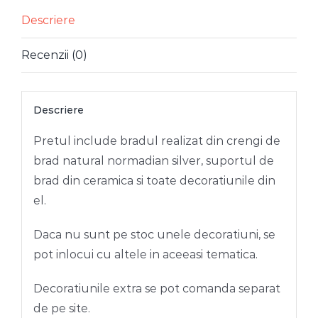
STEA
NOROCOASA
Descriere
1
Recenzii (0)
M
Descriere
Pretul include bradul realizat din crengi de
brad natural normadian silver, suportul de
brad din ceramica si toate decoratiunile din
el.
Daca nu sunt pe stoc unele decoratiuni, se
pot inlocui cu altele in aceeasi tematica.
Decoratiunile extra se pot comanda separat
de pe site.