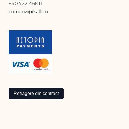
+40 722 466 111
comenzi@kalli.ro
Retragere din contract