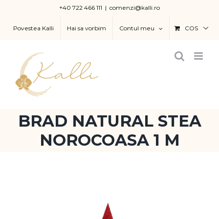
Skip
+40 722 466 111
|
comenzi@kalli.ro
to
Povestea Kalli
Hai sa vorbim
Contul meu
COS
content
BRAD NATURAL STEA
NOROCOASA 1 M