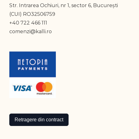
Str. Intrarea Ochiuri, nr 1, sector 6, București
(CUI) RO32506759
+40 722 466 111
comenzi@kalli.ro
Retragere din contract