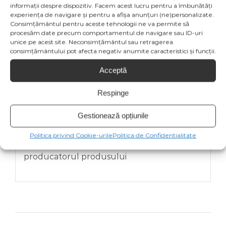
informații despre dispozitiv. Facem acest lucru pentru a îmbunătăți
experiența de navigare și pentru a afișa anunțuri (ne)personalizate.
Pentru decorarea unui brad de 3 m, 4 m, 5
Consimțământul pentru aceste tehnologii ne va permite să
m cereti o oferta personalizata la
procesăm date precum comportamentul de navigare sau ID-uri
unice pe acest site. Neconsimțământul sau retragerea
comenzi@kalli.ro
consimțământului pot afecta negativ anumite caracteristici și funcții.
Acceptă
*Imaginile produsului sunt cu titlu de
prezentare si pot contine accesorii
Respinge
neincluse in colet. Exista posibilitatea ca
specificatiile de culoare sa fie afisate eronat
Gestionează opțiunile
in functie de dispozitivul vizual folosit de
Politica privind Cookie-urile
Politica de Confidentialitate
tine sau pot suferi modificari de la
producatorul produsului