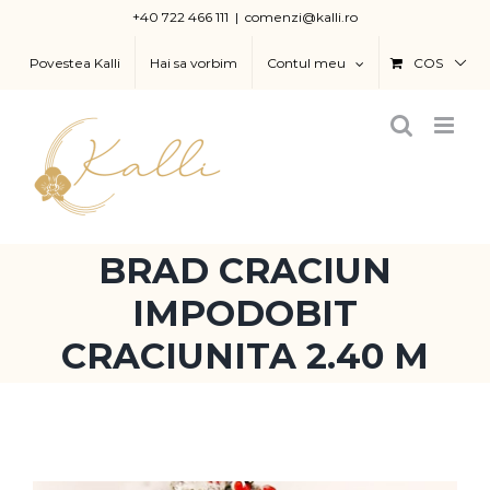
Skip
+40 722 466 111
|
comenzi@kalli.ro
to
Povestea Kalli
Hai sa vorbim
Contul meu
COS
content
BRAD CRACIUN
IMPODOBIT
CRACIUNITA 2.40 M