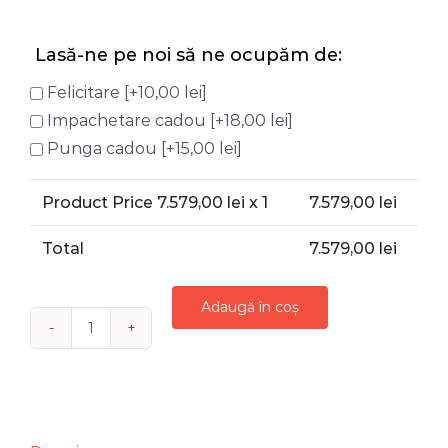
Lasă-ne pe noi să ne ocupăm de:
Felicitare
[+10,00 lei]
Impachetare cadou
[+18,00 lei]
Punga cadou
[+15,00 lei]
Product Price
7.579,00
lei x 1
7.579,00
lei
Total
7.579,00
lei
Adaugă în coș
Cantitate
BRAD
CRACIUN
IMPODOBIT