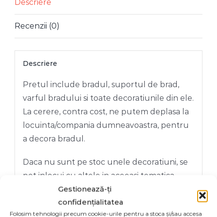
CRACIUNITA
Descriere
2.40
Recenzii (0)
M
Descriere
Pretul include bradul, suportul de brad,
varful bradului si toate decoratiunile din ele.
La cerere, contra cost, ne putem deplasa la
locuinta/compania dumneavoastra, pentru
a decora bradul.
Daca nu sunt pe stoc unele decoratiuni, se
pot inlocui cu altele in aceeasi tematica.
Gestionează-ți
Decoratiunile extra se pot comanda separat
confidențialitatea
de pe site.
Folosim tehnologii precum cookie-urile pentru a stoca și/sau accesa