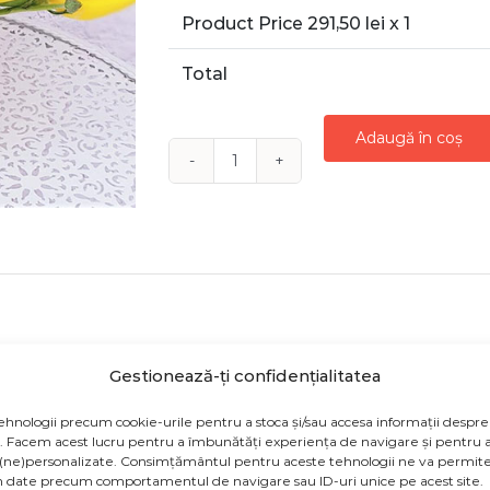
Product Price
291,50
lei x 1
Total
Adaugă în coș
Cantitate
ARANJAMENT
FLORAL
PRIMAVARA
CURIOZITATE
Gestionează-ți confidențialitatea
oruri florale exclusiv cu flori proaspete, punem mult su
âmbete. Dacă unele flori nu sunt în sezonul lor de înflorir
ehnologii precum cookie-urile pentru a stoca și/sau accesa informații despre
re.
v. Facem acest lucru pentru a îmbunătăți experiența de navigare și pentru a
(ne)personalizate. Consimțământul pentru aceste tehnologii ne va permite
 date precum comportamentul de navigare sau ID-uri unice pe acest site.