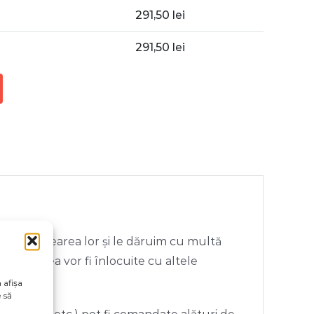
291,50
lei
291,50
lei
flet în crearea lor și le dăruim cu multă
e, acestea vor fi înlocuite cu altele
 afișa
 să