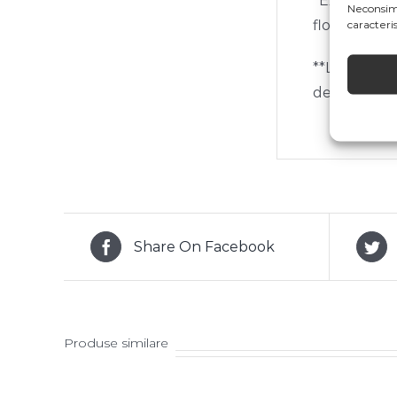
*Extraopțiun
Neconsim
florile pe c
caracterist
**Livrăm gra
destinatar.
Share On Facebook
Produse similare