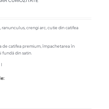
RA CURIOZITATE
 ranunculus, crengi arc, cutie din catifea
tia de catifea premium, împachetarea în
i fundă din satin.
 l
e: