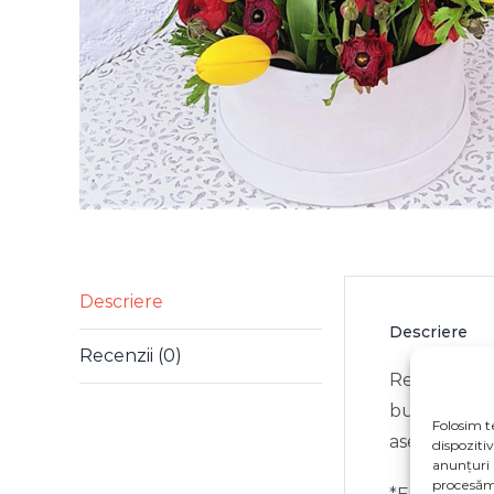
Descriere
Descriere
Recenzii (0)
Realizăm dec
bucurie și z
Folosim t
asemănătoa
dispoziti
anunțuri 
procesăm