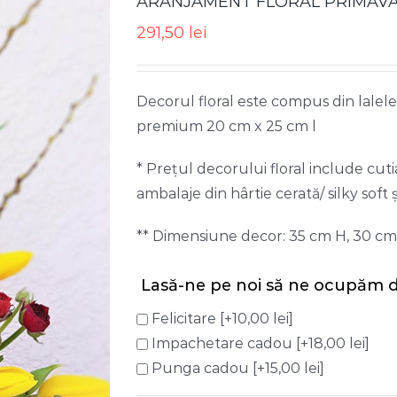
ARANJAMENT FLORAL PRIMAVA
291,50
lei
Decorul floral este compus din lalele,
premium 20 cm x 25 cm l
* Prețul decorului floral include cu
ambalaje din hârtie cerată/ silky soft ș
** Dimensiune decor: 35 cm H, 30 cm
Lasă-ne pe noi să ne ocupăm d
Felicitare
[+10,00 lei]
Impachetare cadou
[+18,00 lei]
Punga cadou
[+15,00 lei]