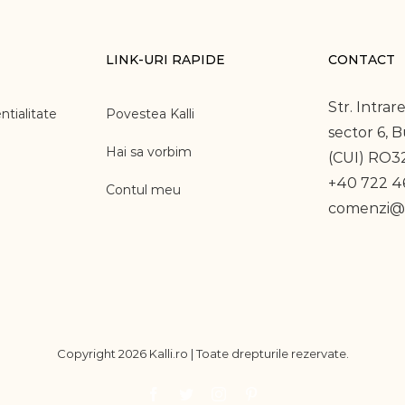
LINK-URI RAPIDE
CONTACT
Str. Intrare
ntialitate
Povestea Kalli
sector 6, 
Hai sa vorbim
(CUI) RO3
+40 722 46
Contul meu
comenzi@k
Copyright
2026 Kalli.ro | Toate drepturile rezervate.
Facebook
Twitter
Instagram
Pinterest