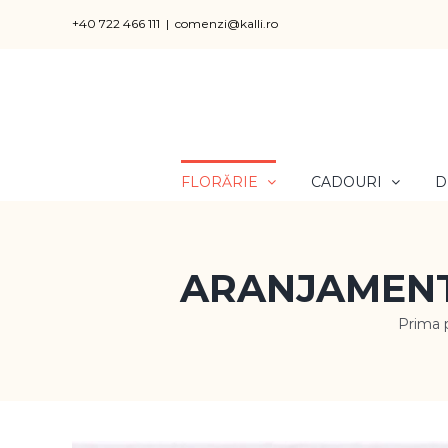
Skip
+40 722 466 111
|
comenzi@kalli.ro
to
content
FLORĂRIE
CADOURI
D
ARANJAMENT
Prima 