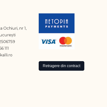
a Ochiuri, nr 1,
București
2506759
6 111
alli.ro
Retragere din contract