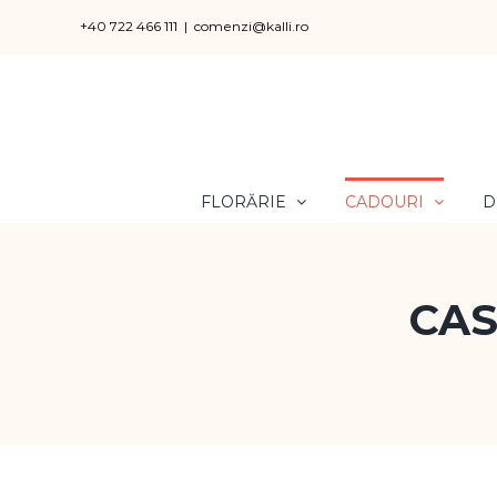
Skip
+40 722 466 111
|
comenzi@kalli.ro
to
content
FLORĂRIE
CADOURI
D
CAS