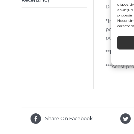
Recenzii (0)
dispoziti
Dimensiune:
anunțuri 
procesăm
Neconsim
*Imaginile p
caracterist
posibilitate
pot suferi 
**Livrarea e
***Acest pro
Share On Facebook