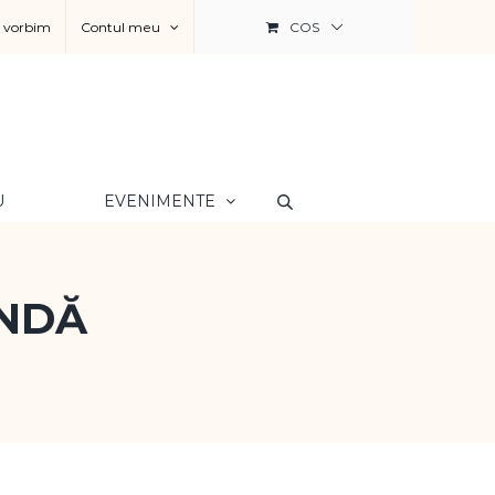
a vorbim
Contul meu
COS
U
EVENIMENTE
INDĂ