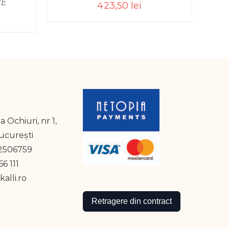
IE
423,50
lei
a Ochiuri, nr 1,
București
2506759
6 111
alli.ro
Retragere din contract