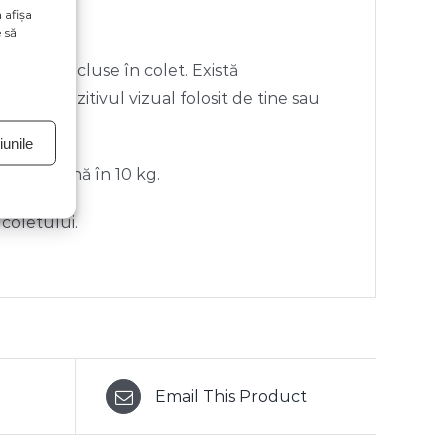
 afișa
 să
orii neincluse în colet. Există
e de dispozitivul vizual folosit de tine sau
unile
ate de până în 10 kg.
 coletului.
Email This Product