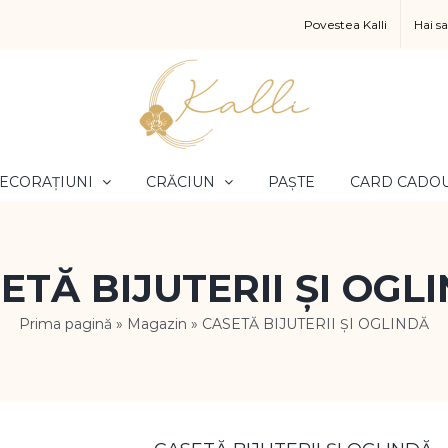
Povestea Kalli
Hai s
ECORAȚIUNI
CRĂCIUN
PAȘTE
CARD CADO
ETĂ BIJUTERII ȘI OGL
Prima pagină
»
Magazin
»
CASETĂ BIJUTERII ȘI OGLINDĂ