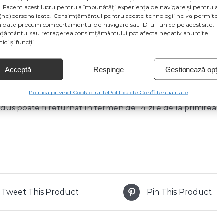
v. Facem acest lucru pentru a îmbunătăți experiența de navigare și pentru a
 15 cm x 15 cm
(ne)personalizate. Consimțământul pentru aceste tehnologii ne va permite
 date precum comportamentul de navigare sau ID-uri unice pe acest site.
țământul sau retragerea consimțământului pot afecta negativ anumite
rodusului sunt cu titlu de prezentare și pot conține acces
ici și funcții.
a ca specificațiile de culoare să fie afișate eronat în funcți
modificări de la producătorul produsului.
Acceptă
Respinge
Gestionează opți
ste gratuită pentru comenzi de peste 300 lei și cu greut
Politica privind Cookie-urile
Politica de Confidentialitate
dus poate fi returnat în termen de 14 zile de la primirea
Tweet This Product
Pin This Product