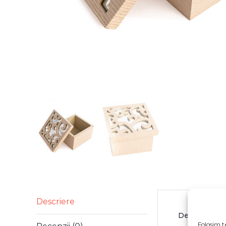
Descriere
Descriere
Folosim t