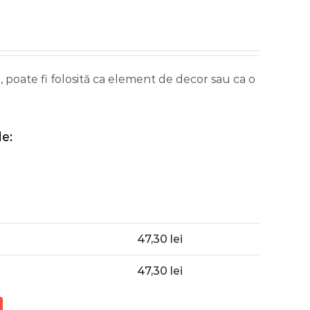
 poate fi folosită ca element de decor sau ca o
e:
47,30
lei
47,30
lei