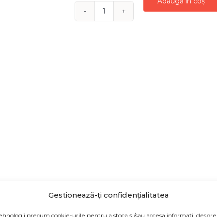
Adaugă în coș
Cantitate
CASETĂ
BIJUTERII
ȘI
OGLINDĂ
Gestionează-ți confidențialitatea
ehnologii precum cookie-urile pentru a stoca și/sau accesa informații despre