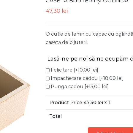
CASETĂ BIJUTERII ȘI OGLINDĂ
47,30
lei
O cutie de lemn cu capac cu oglindă,
casetă de bijuterii.
Lasă-ne pe noi să ne ocupăm d
Felicitare
[+10,00 lei]
Impachetare cadou
[+18,00 lei]
Punga cadou
[+15,00 lei]
Product Price
47,30
lei x 1
Total