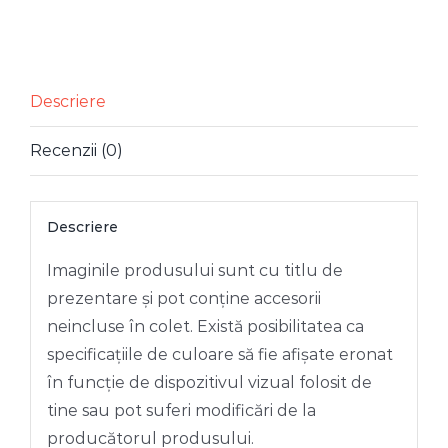
CUTIE
LEMN
FLORI
FLUTURE
Descriere
15
Recenzii (0)
X
15
Descriere
Imaginile produsului sunt cu titlu de
prezentare și pot conține accesorii
neincluse în colet. Există posibilitatea ca
specificațiile de culoare să fie afișate eronat
în funcție de dispozitivul vizual folosit de
tine sau pot suferi modificări de la
producătorul produsului.