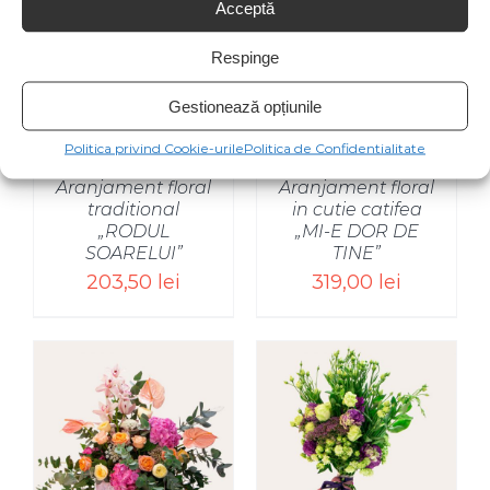
Acceptă
SELECT OPTIONS
Respinge
/
Gestionează opțiunile
Politica privind Cookie-urile
Politica de Confidentialitate
Aranjament floral
Aranjament floral
traditional
in cutie catifea
„RODUL
„MI-E DOR DE
SOARELUI”
TINE”
203,50
lei
319,00
lei
SELECT OPTIONS
/