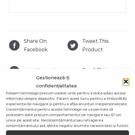
Share On
Tweet This
Facebook
Product
Email This
Pin This Product
Gestionează-ți
Product
confidențialitatea
Folosim tehnologii precum cookie-urile pentru a stoca și/sau accesa
informații despre dispozitiv. Facem acest lucru pentru a îmbunătăți
experiența de navigare și pentru a afișa anunțuri (ne)personalizate.
Consimțământul pentru aceste tehnologii ne va permite să
Produse similare
procesăm date precum comportamentul de navigare sau ID-uri
unice pe acest site. Neconsimțământul sau retragerea
consimțământului pot afecta negativ anumite caracteristici și funcții.