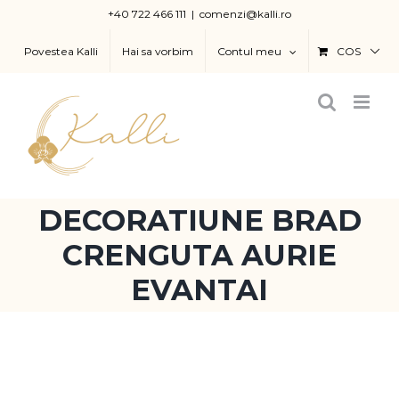
Skip
+40 722 466 111
|
comenzi@kalli.ro
to
Povestea Kalli
Hai sa vorbim
Contul meu
COS
content
DECORATIUNE BRAD
CRENGUTA AURIE
EVANTAI