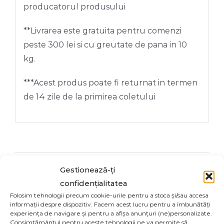
producatorul produsului
**Livrarea este gratuita pentru comenzi
peste 300 lei si cu greutate de pana in 10
kg.
***Acest produs poate fi returnat in termen
de 14 zile de la primirea coletului
Gestionează-ți
Share On
Tweet This
confidențialitatea
Facebook
Product
Folosim tehnologii precum cookie-urile pentru a stoca și/sau accesa
informații despre dispozitiv. Facem acest lucru pentru a îmbunătăți
experiența de navigare și pentru a afișa anunțuri (ne)personalizate.
Email This
Pin This Product
Consimțământul pentru aceste tehnologii ne va permite să