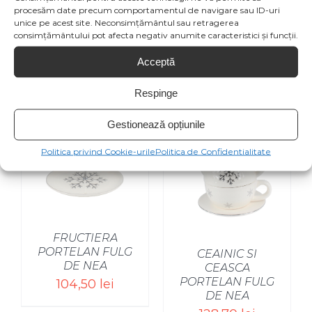
Product
procesăm date precum comportamentul de navigare sau ID-uri
unice pe acest site. Neconsimțământul sau retragerea
consimțământului pot afecta negativ anumite caracteristici și funcții.
Acceptă
Produse similare
Respinge
Gestionează opțiunile
Politica privind Cookie-urile
Politica de Confidentialitate
FRUCTIERA
PORTELAN FULG
CEAINIC SI
DE NEA
CEASCA
PORTELAN FULG
104,50
lei
DE NEA