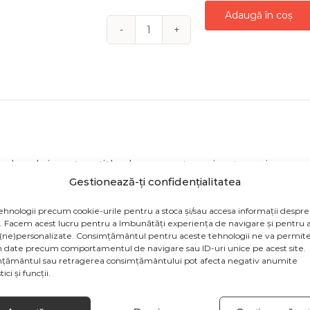
Adaugă în coș
Cantitate
DECORATIUNE
BRAD
GLOB
DISCO
SILVER
20
odusului sunt cu titlu de prezentare și pot conține acceso
CM
Gestionează-ți confidențialitatea
țiile de culoare să fie afișate eronat în funcție de dispozit
de la producătorul produsului.
ehnologii precum cookie-urile pentru a stoca și/sau accesa informații despre
v. Facem acest lucru pentru a îmbunătăți experiența de navigare și pentru a
(ne)personalizate. Consimțământul pentru aceste tehnologii ne va permite
face in 24-48 de ore, prin serviciul de curierat DPD.
 date precum comportamentul de navigare sau ID-uri unice pe acest site.
țământul sau retragerea consimțământului pot afecta negativ anumite
multe detalii va stam la dispozitie la numarul de telefo
ici și funcții.