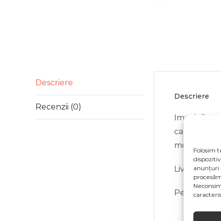
Descriere
Descriere
Recenzii (0)
Imaginile pr
ca specifica
modificări 
Folosim t
dispoziti
anunțuri 
Livrarea se 
procesăm
Neconsim
Pentru mai 
caracterist