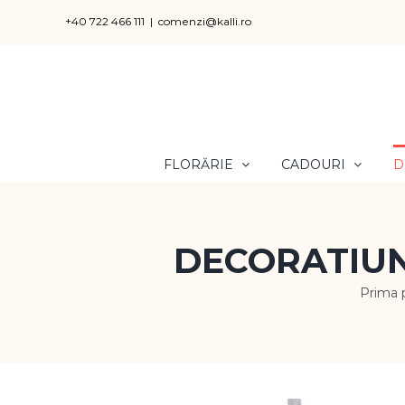
Skip
+40 722 466 111
|
comenzi@kalli.ro
to
content
FLORĂRIE
CADOURI
D
DECORATIUN
Prima 