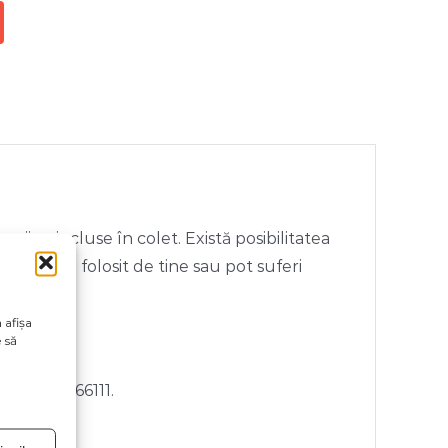
rii neincluse în colet. Există posibilitatea
ivul vizual folosit de tine sau pot suferi
 afișa
 să
n +40722466111.