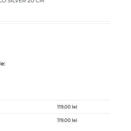
O SILVER 20 CM
e:
119,00
lei
119,00
lei