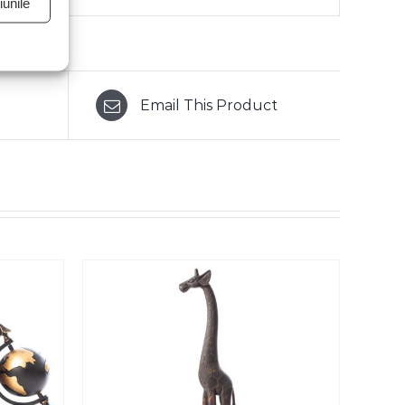
unile
Email This Product