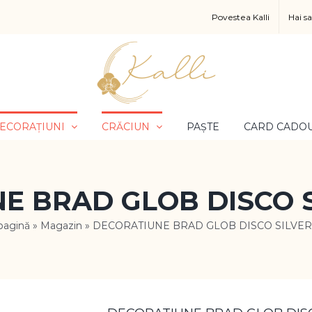
Povestea Kalli
Hai s
ECORAȚIUNI
CRĂCIUN
PAȘTE
CARD CADO
E BRAD GLOB DISCO S
pagină
»
Magazin
»
DECORATIUNE BRAD GLOB DISCO SILVER