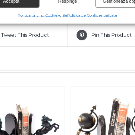
Acceptă
Respinge
Gestionează opți
Politica privind Cookie-urile
Politica de Confidentialitate
Tweet This Product
Pin This Product