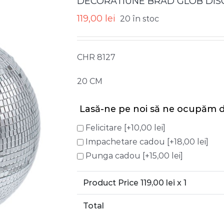
DECORATIUNE BRAD GLOB DISC
119,00
lei
20 în stoc
CHR 8127
20 CM
Lasă-ne pe noi să ne ocupăm d
Felicitare
[+10,00 lei]
Impachetare cadou
[+18,00 lei]
Punga cadou
[+15,00 lei]
Product Price
119,00
lei x 1
Total