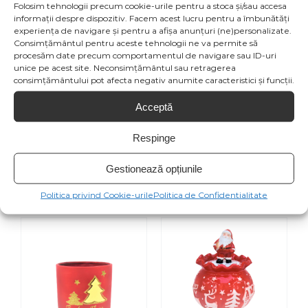
Folosim tehnologii precum cookie-urile pentru a stoca și/sau accesa
informații despre dispozitiv. Facem acest lucru pentru a îmbunătăți
Share On
Tweet This
experiența de navigare și pentru a afișa anunțuri (ne)personalizate.
Consimțământul pentru aceste tehnologii ne va permite să
Facebook
Product
procesăm date precum comportamentul de navigare sau ID-uri
unice pe acest site. Neconsimțământul sau retragerea
consimțământului pot afecta negativ anumite caracteristici și funcții.
Email This
Pin This Product
Acceptă
Product
Respinge
Gestionează opțiunile
Produse similare
Politica privind Cookie-urile
Politica de Confidentialitate