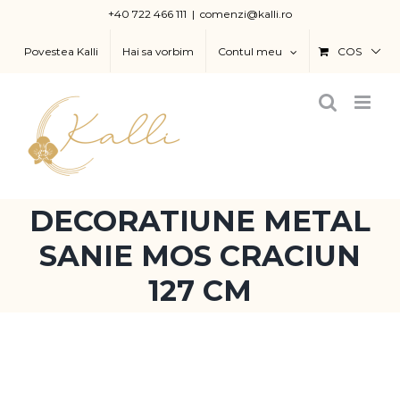
Skip
+40 722 466 111
|
comenzi@kalli.ro
to
Povestea Kalli
Hai sa vorbim
Contul meu
COS
content
DECORATIUNE METAL
SANIE MOS CRACIUN
127 CM