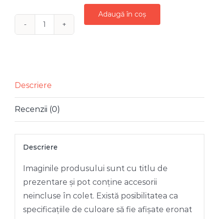
Adaugă în coș
Cantitate
DECORATIUNE
METAL
SANIE
MOS
Descriere
CRACIUN
Recenzii (0)
127
CM
Descriere
Imaginile produsului sunt cu titlu de
prezentare și pot conține accesorii
neincluse în colet. Există posibilitatea ca
specificațiile de culoare să fie afișate eronat