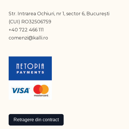
Str. Intrarea Ochiuri, nr 1, sector 6, București
(CUI) RO32506759
+40 722 466 111
comenzi@kalli.ro
Retragere din contract