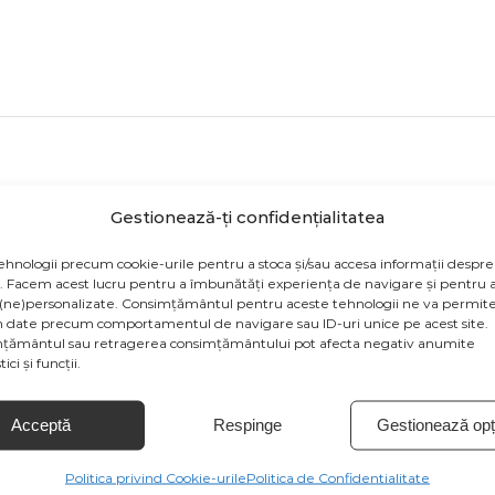
Gestionează-ți confidențialitatea
rodusului sunt cu titlu de prezentare si pot contine acceso
tiile de culoare sa fie afisate eronat in functie de dispoziti
ehnologii precum cookie-urile pentru a stoca și/sau accesa informații despre
de la producatorul produsului
v. Facem acest lucru pentru a îmbunătăți experiența de navigare și pentru a
(ne)personalizate. Consimțământul pentru aceste tehnologii ne va permite
 date precum comportamentul de navigare sau ID-uri unice pe acest site.
țământul sau retragerea consimțământului pot afecta negativ anumite
ici și funcții.
Acceptă
Respinge
Gestionează opți
Tweet This Product
Pin This Product
Politica privind Cookie-urile
Politica de Confidentialitate