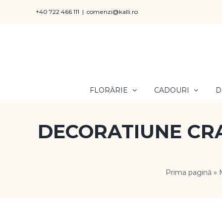
Skip
+40 722 466 111
|
comenzi@kalli.ro
to
content
FLORĂRIE
CADOURI
D
DECORATIUNE CRA
Prima pagină
»