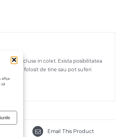
rii neincluse in colet. Exista posibilitatea
vul vizual folosit de tine sau pot suferi
 afișa
 să
unile
Email This Product