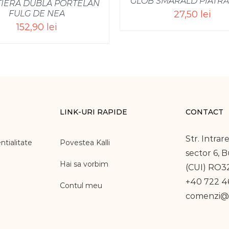
GLOB SMARALD PIATRĂ
IERA DUBLA PORTELAN
27,50
lei
FULG DE NEA
152,90
lei
LINK-URI RAPIDE
CONTACT
Str. Intrare
ntialitate
Povestea Kalli
sector 6, 
Hai sa vorbim
(CUI) RO3
+40 722 46
Contul meu
comenzi@k