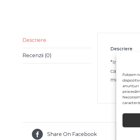
Descriere
Descriere
Recenzii (0)
*Imaginile p
ca specifica
Folosim t
modificari 
dispoziti
anunțuri 
procesăm
Neconsim
caracterist
Share On Facebook