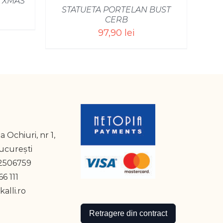
 XMAS
STATUETA PORTELAN BUST
CERB
97,90
lei
a Ochiuri, nr 1,
București
2506759
6 111
alli.ro
Retragere din contract