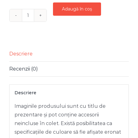
Adaugă în coș
Cantitate
DOVLEAC
CATIFEA
SOMON
CU
Descriere
AURIU
Recenzii (0)
15
CM
Descriere
Imaginile produsului sunt cu titlu de
prezentare și pot conține accesorii
neincluse în colet. Există posibilitatea ca
specificațiile de culoare să fie afișate eronat