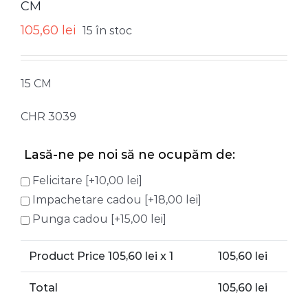
CM
105,60
lei
15 în stoc
15 CM
CHR 3039
Lasă-ne pe noi să ne ocupăm de:
Felicitare
[+10,00 lei]
Impachetare cadou
[+18,00 lei]
Punga cadou
[+15,00 lei]
Product Price
105,60
lei x 1
105,60
lei
Total
105,60
lei