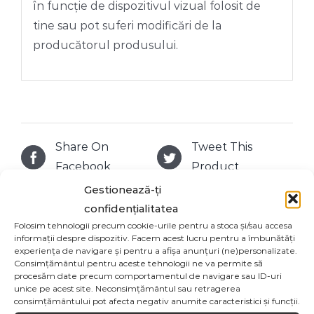
în funcție de dispozitivul vizual folosit de
tine sau pot suferi modificări de la
producătorul produsului.
Share On
Tweet This
Facebook
Product
Gestionează-ți
confidențialitatea
Email This
Pin This Product
Folosim tehnologii precum cookie-urile pentru a stoca și/sau accesa
Product
informații despre dispozitiv. Facem acest lucru pentru a îmbunătăți
experiența de navigare și pentru a afișa anunțuri (ne)personalizate.
Consimțământul pentru aceste tehnologii ne va permite să
procesăm date precum comportamentul de navigare sau ID-uri
unice pe acest site. Neconsimțământul sau retragerea
consimțământului pot afecta negativ anumite caracteristici și funcții.
Produse similare