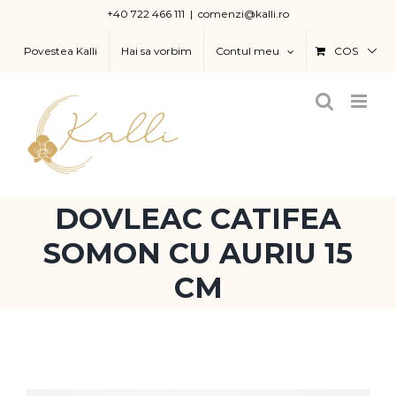
Skip
+40 722 466 111
|
comenzi@kalli.ro
to
Povestea Kalli
Hai sa vorbim
Contul meu
COS
content
DOVLEAC CATIFEA
SOMON CU AURIU 15
CM