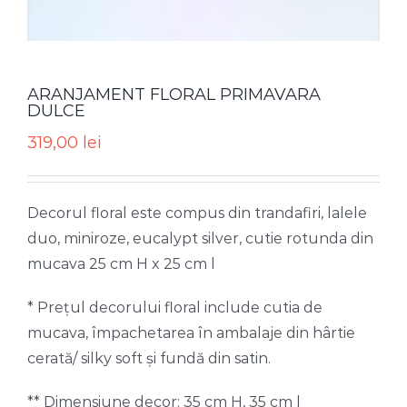
ARANJAMENT FLORAL PRIMAVARA
DULCE
319,00
lei
Decorul floral este compus din trandafiri, lalele
duo, miniroze, eucalypt silver, cutie rotunda din
mucava 25 cm H x 25 cm l
* Prețul decorului floral include cutia de
mucava, împachetarea în ambalaje din hârtie
cerată/ silky soft și fundă din satin.
** Dimensiune decor: 35 cm H, 35 cm l