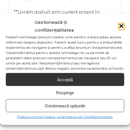
**Livrăm gratuit prin curierii proprii în
București, pentru ca toate produsele sa
Gestionează-ți
ajungă în perfectă stare la destinatar.
confidențialitatea
Folosim tehnologii precum cookie-urile pentru a stoca și/sau accesa
informații despre dispozitiv. Facem acest lucru pentru a îmbunătăți
experiența de navigare și pentru a afișa anunțuri (ne)personalizate.
Consimțământul pentru aceste tehnologii ne va permite să
procesăm date precum comportamentul de navigare sau ID-uri
unice pe acest site. Neconsimțământul sau retragerea
consimțământului pot afecta negativ anumite caracteristici și funcții.
Share On
Tweet This
Facebook
Product
Acceptă
Respinge
Email This
Pin This Product
Gestionează opțiunile
Product
Politica privind Cookie-urile
Politica de Confidentialitate