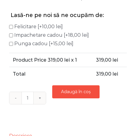
Lasă-ne pe noi să ne ocupăm de:
Felicitare
[+10,00 lei]
Impachetare cadou
[+18,00 lei]
Punga cadou
[+15,00 lei]
Product Price
319,00
lei x 1
319,00
lei
Total
319,00
lei
Adaugă în coș
Cantitate
ARANJAMENT
FLORAL
PRIMAVARA
DULCE
Descriere