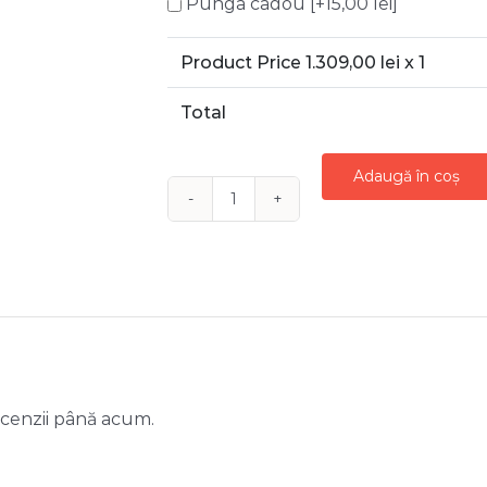
Punga cadou
[+15,00 lei]
Product Price
1.309,00
lei x 1
Total
Adaugă în coș
Cantitate
FICUS
GINSENG
–
140
cm
ecenzii până acum.