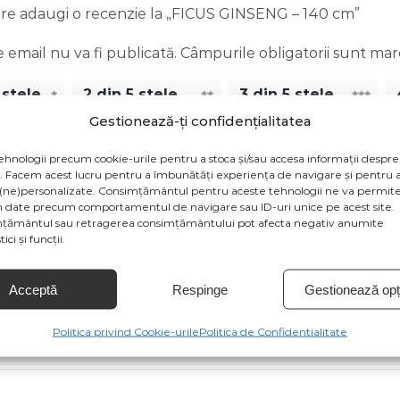
care adaugi o recenzie la „FICUS GINSENG – 140 cm”
 email nu va fi publicată.
Câmpurile obligatorii sunt ma
 stele
2 din 5 stele
3 din 5 stele
Gestionează-ți confidențialitatea
a
*
ehnologii precum cookie-urile pentru a stoca și/sau accesa informații despre
v. Facem acest lucru pentru a îmbunătăți experiența de navigare și pentru a
(ne)personalizate. Consimțământul pentru aceste tehnologii ne va permite
 date precum comportamentul de navigare sau ID-uri unice pe acest site.
țământul sau retragerea consimțământului pot afecta negativ anumite
ici și funcții.
Acceptă
Respinge
Gestionează opți
Politica privind Cookie-urile
Politica de Confidentialitate