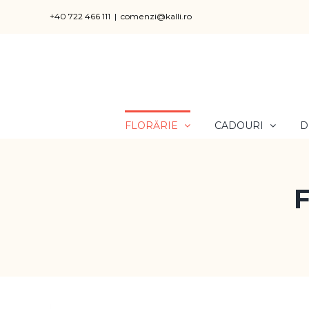
Skip
+40 722 466 111
|
comenzi@kalli.ro
to
content
FLORĂRIE
CADOURI
D