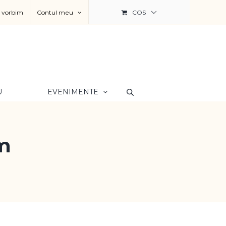
a vorbim
Contul meu
COS
U
EVENIMENTE
m