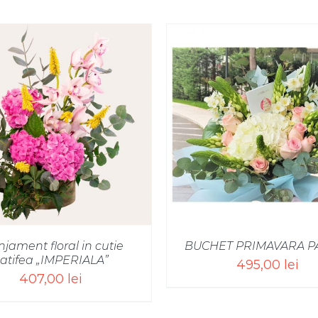
SELECT OPTIONS
/
SELECT OPTIONS
njament floral in cutie
BUCHET PRIMAVARA P
atifea „IMPERIALA”
495,00
lei
407,00
lei