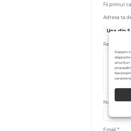
Fii primul 
Adresa ta de
Una din 5
Recenzia t
Folosim t
dispoziti
anunțuri 
procesăm
Neconsim
caracterist
Nume
*
Email
*