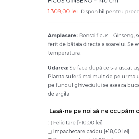
FICUS GINSENG – 140 cm
1.309,00
lei
Disponibil pentru pre
Amplasare:
Bonsai ficus – Ginseng, 
ferit de bătaia directa a soarelui. Se 
temperatura.
Udarea:
Se face după ce s-a uscat uşor
Planta suferă mai mult de pe urma ud
pe fundul ghiveciului se aseaza buc
de argila
Lasă-ne pe noi să ne ocupăm d
Felicitare
[+10,00 lei]
Impachetare cadou
[+18,00 lei]