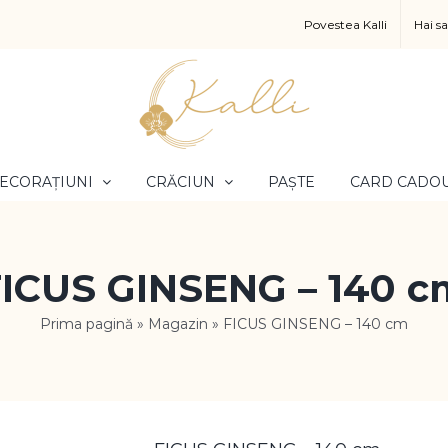
Povestea Kalli
Hai s
ECORAȚIUNI
CRĂCIUN
PAȘTE
CARD CADO
FICUS GINSENG – 140 c
Prima pagină
»
Magazin
»
FICUS GINSENG – 140 cm