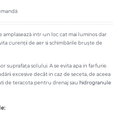
comandă
se amplasează intr-un loc cat mai luminos dar
evita curenţii de aer si schimbările bruşte de
 suprafaţa solului. A se evita apa in farfurie.
ării excesive decât in caz de seceta, de aceea
ati de teracota pentru drenaj sau
hidrogranule
e: