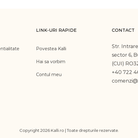
LINK-URI RAPIDE
CONTACT
Str. Intrare
ntialitate
Povestea Kalli
sector 6, 
Hai sa vorbim
(CUI) RO3
+40 722 46
Contul meu
comenzi@k
Copyright
2026 Kalli.ro | Toate drepturile rezervate.