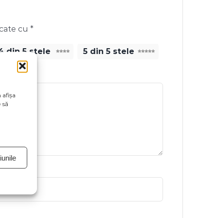
rcate cu
*
4 din 5 stele
5 din 5 stele
 afișa
 să
unile