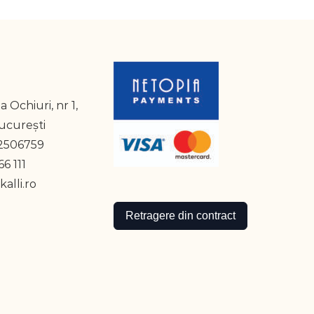
a Ochiuri, nr 1,
București
2506759
6 111
alli.ro
Retragere din contract