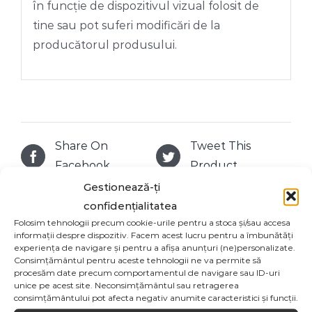
în funcție de dispozitivul vizual folosit de
tine sau pot suferi modificări de la
producătorul produsului.
Share On
Tweet This
Facebook
Product
Gestionează-ți
confidențialitatea
Email This
Pin This Product
Folosim tehnologii precum cookie-urile pentru a stoca și/sau accesa
Product
informații despre dispozitiv. Facem acest lucru pentru a îmbunătăți
experiența de navigare și pentru a afișa anunțuri (ne)personalizate.
Consimțământul pentru aceste tehnologii ne va permite să
procesăm date precum comportamentul de navigare sau ID-uri
unice pe acest site. Neconsimțământul sau retragerea
consimțământului pot afecta negativ anumite caracteristici și funcții.
Produse similare