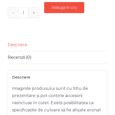
Adaugă în coș
Cantitate
FIGURINA
CATIFEA
DOVLEAC
CAPPUCCINO
Descriere
20
Recenzii (0)
CM
Descriere
Imaginile produsului sunt cu titlu de
prezentare și pot conține accesorii
neincluse în colet. Există posibilitatea ca
specificațiile de culoare să fie afișate eronat