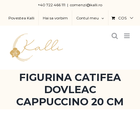
Skip
+40 722 466 111
|
comenzi@kalli.ro
to
Povestea Kalli
Hai sa vorbim
Contul meu
COS
content
FIGURINA CATIFEA
DOVLEAC
CAPPUCCINO 20 CM