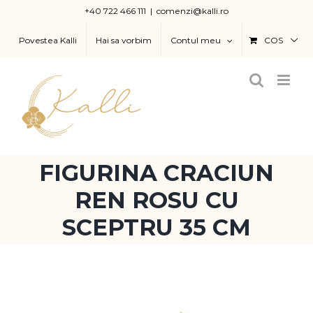
Skip
+40 722 466 111
|
comenzi@kalli.ro
to
Povestea Kalli
Hai sa vorbim
Contul meu
COS
content
FIGURINA CRACIUN
REN ROSU CU
SCEPTRU 35 CM