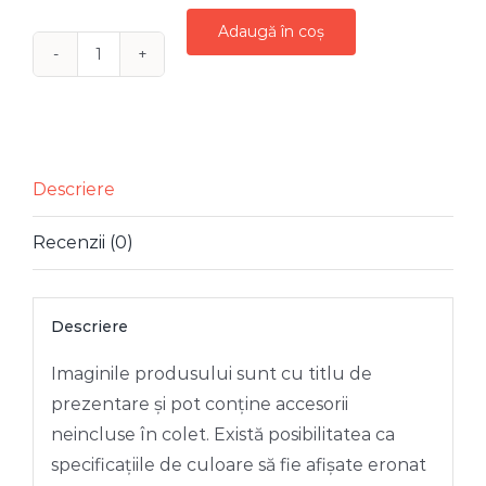
Adaugă în coș
Cantitate
FIGURINA
CRACIUN
REN
ROSU
Descriere
CU
Recenzii (0)
SCEPTRU
35
CM
Descriere
Imaginile produsului sunt cu titlu de
prezentare și pot conține accesorii
neincluse în colet. Există posibilitatea ca
specificațiile de culoare să fie afișate eronat