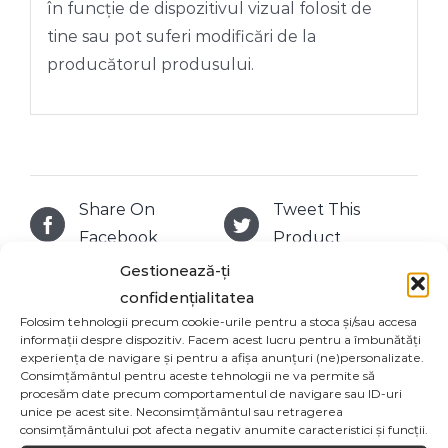
în funcție de dispozitivul vizual folosit de
tine sau pot suferi modificări de la
producătorul produsului.
Share On
Tweet This
Facebook
Product
Gestionează-ți
confidențialitatea
Email This
Pin This Product
Folosim tehnologii precum cookie-urile pentru a stoca și/sau accesa
Product
informații despre dispozitiv. Facem acest lucru pentru a îmbunătăți
experiența de navigare și pentru a afișa anunțuri (ne)personalizate.
Consimțământul pentru aceste tehnologii ne va permite să
procesăm date precum comportamentul de navigare sau ID-uri
unice pe acest site. Neconsimțământul sau retragerea
consimțământului pot afecta negativ anumite caracteristici și funcții.
Produse similare