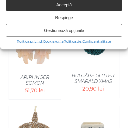
Acceptă
Produse similare
Respinge
Gestionează opțiunile
Politica privind Cookie-urile
Politica de Confidentialitate
BULGĂRE GLITTER
ARIPI INGER
SMARALD XMAS
SOMON
20,90
lei
51,70
lei
SELECT OPTIONS