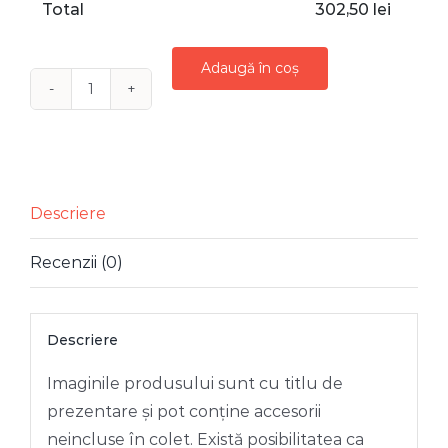
Total
302,50
lei
Adaugă în coș
Cantitate
FIGURINA
PAUN
SOMON
AURIU
Descriere
CU
Recenzii (0)
PENE
SI
CRISTALE
Descriere
65
CM
Imaginile produsului sunt cu titlu de
prezentare și pot conține accesorii
neincluse în colet. Există posibilitatea ca