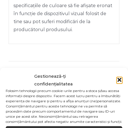
specificațiile de culoare să fie afișate eronat
în funcție de dispozitivul vizual folosit de
tine sau pot suferi modificări de la
producătorul produsului.
Share On
Tweet This
Gestionează-ți
Facebook
Product
confidențialitatea
Folosim tehnologii precum cookie-urile pentru a stoca și/sau accesa
informații despre dispozitiv. Facem acest lucru pentru a îmbunătăți
Email This
Pin This Product
experiența de navigare și pentru a afișa anunțuri (ne)personalizate.
Product
Consimțământul pentru aceste tehnologii ne va permite să
procesăm date precum comportamentul de navigare sau ID-uri
unice pe acest site. Neconsimțământul sau retragerea
consimțământului pot afecta negativ anumite caracteristici și funcții.