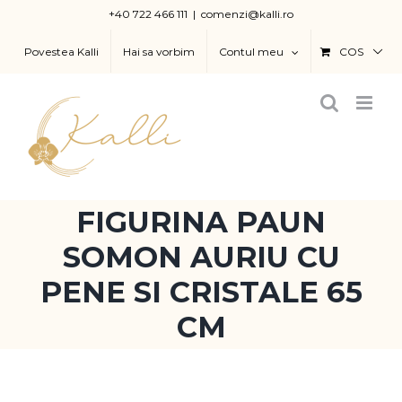
Skip
+40 722 466 111
|
comenzi@kalli.ro
to
Povestea Kalli
Hai sa vorbim
Contul meu
COS
content
FIGURINA PAUN
SOMON AURIU CU
PENE SI CRISTALE 65
CM