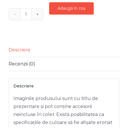
Adaugă în coș
Cantitate
FIGURINA
SPARGATOR
NUCI
ALB
Descriere
AURIU
Recenzii (0)
NEGRU
81
CM
Descriere
Imaginile produsului sunt cu titlu de
prezentare și pot conține accesorii
neincluse în colet. Există posibilitatea ca
specificațiile de culoare să fie afișate eronat