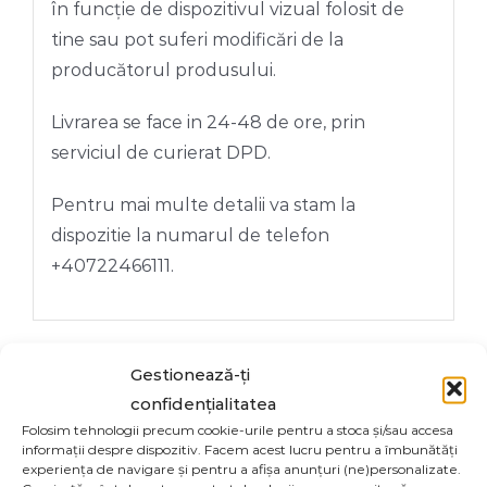
în funcție de dispozitivul vizual folosit de
tine sau pot suferi modificări de la
producătorul produsului.
Livrarea se face in 24-48 de ore, prin
serviciul de curierat DPD.
Pentru mai multe detalii va stam la
dispozitie la numarul de telefon
+40722466111.
Gestionează-ți
confidențialitatea
Share On
Tweet This
Folosim tehnologii precum cookie-urile pentru a stoca și/sau accesa
informații despre dispozitiv. Facem acest lucru pentru a îmbunătăți
Facebook
Product
experiența de navigare și pentru a afișa anunțuri (ne)personalizate.