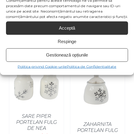
Consimțământul pentru aceste tehnologii ne va permite să
procesăm date precum comportamentul de navigare sau ID-uri
Email This
unice pe acest site. Neconsimțământul sau retragerea
Pin This Product
consimțământului pot afecta negativ anumite caracteristici și funcții.
Product
Acceptă
Respinge
Produse similare
Gestionează opțiunile
Politica privind Cookie-urile
Politica de Confidentialitate
SELECT OPTIONS
/
SARE PIPER
PORTELAN FULG
ZAHARNITA
DE NEA
PORTELAN FULG