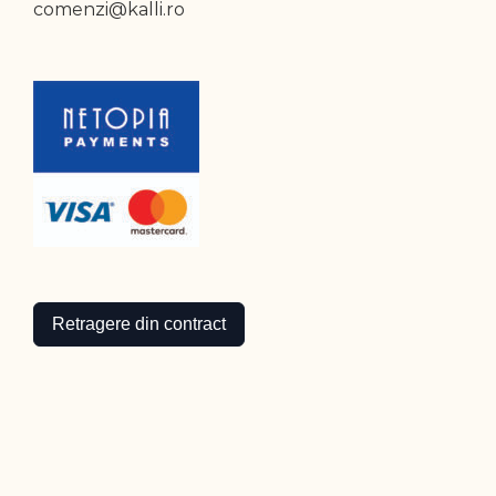
comenzi@kalli.ro
Retragere din contract