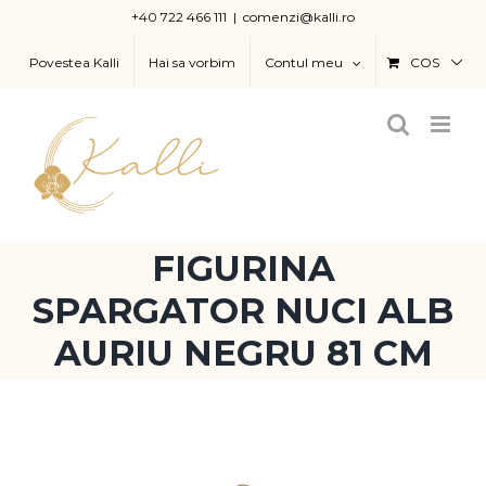
Skip
+40 722 466 111
|
comenzi@kalli.ro
to
Povestea Kalli
Hai sa vorbim
Contul meu
COS
content
FIGURINA
SPARGATOR NUCI ALB
AURIU NEGRU 81 CM