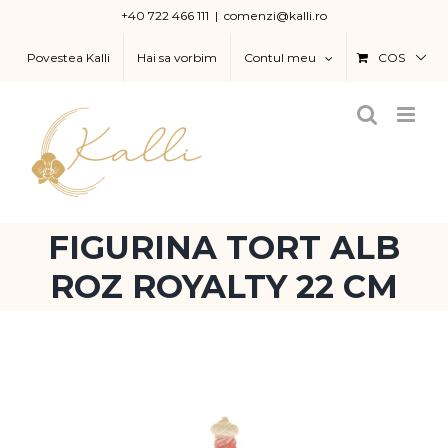
Skip
+40 722 466 111
|
comenzi@kalli.ro
to
Povestea Kalli
Hai sa vorbim
Contul meu
COS
content
FIGURINA TORT ALB
ROZ ROYALTY 22 CM