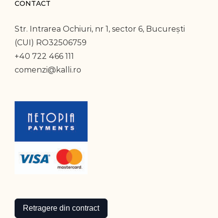
CONTACT
Str. Intrarea Ochiuri, nr 1, sector 6, București
(CUI) RO32506759
+40 722 466 111
comenzi@kalli.ro
Retragere din contract