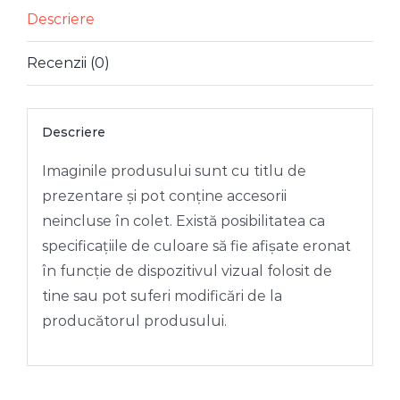
ROZ
Descriere
ROYALTY
Recenzii (0)
22
CM
Descriere
Imaginile produsului sunt cu titlu de
prezentare și pot conține accesorii
neincluse în colet. Există posibilitatea ca
specificațiile de culoare să fie afișate eronat
în funcție de dispozitivul vizual folosit de
tine sau pot suferi modificări de la
producătorul produsului.