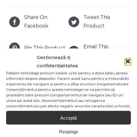
Share On
Tweet This
Facebook
Product
Email This
Pin This Product
Product
Gestionează-ți
confidențialitatea
Folosim tehnologii precum cookie-urile pentru a stoca și/sau accesa
informații despre dispozitiv. Facem acest lucru pentru a îmbunătăți
experiența de navigare și pentru a afișa anunțuri (ne)personalizate.
Produse similare
Consimțământul pentru aceste tehnologii ne va permite să
procesăm date precum comportamentul de navigare sau ID-uri
unice pe acest site. Neconsimțământul sau retragerea
consimțământului pot afecta negativ anumite caracteristici și funcții.
Acceptă
Respinge