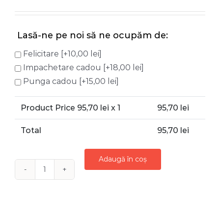
Lasă-ne pe noi să ne ocupăm de:
Felicitare
[+10,00 lei]
Impachetare cadou
[+18,00 lei]
Punga cadou
[+15,00 lei]
Product Price
95,70
lei x 1
95,70
lei
Total
95,70
lei
Adaugă în coș
Cantitate
FIGURINA
TORT
ALB