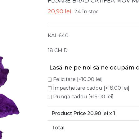
FLOARE BRAD CATIFEA MOV MA
20,90
lei
24 în stoc
KAL 640
18 CM D
Lasă-ne pe noi să ne ocupăm d
Felicitare
[+10,00 lei]
Impachetare cadou
[+18,00 lei]
Punga cadou
[+15,00 lei]
Product Price
20,90
lei x 1
Total