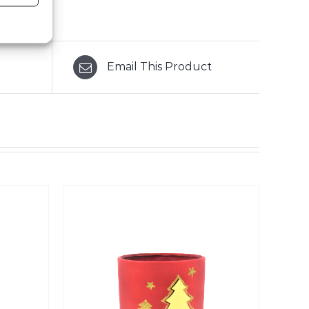
Email This Product
/