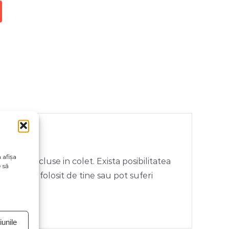
 afișa
rii neincluse in colet. Exista posibilitatea
 să
vul vizual folosit de tine sau pot suferi
unile