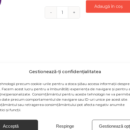
Adaugă în coș
Cantitate
FLOARE
BRAD
CATIFEA
MOV
MAGNOLIE
18
Gestionează-ți confidențialitatea
CM
D
ehnologii precum cookie-urile pentru a stoca și/sau accesa informații despre
v. Facem acest lucru pentru a îmbunătăți experiența de navigare și pentru a
rodusului sunt cu titlu de prezentare si pot contine acceso
(ne)personalizate. Consimțământul pentru aceste tehnologii ne va permite
tiile de culoare sa fie afisate eronat in functie de dispoziti
 date precum comportamentul de navigare sau ID-uri unice pe acest site.
țământul sau retragerea consimțământului pot afecta negativ anumite
de la producatorul produsului
ici și funcții.
Acceptă
Respinge
Gestionează opți