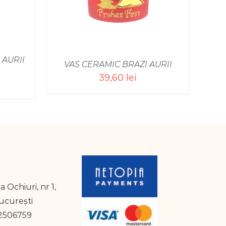
 AURII
VAS CERAMIC BRAZI AURII
39,60
lei
a Ochiuri, nr 1,
București
2506759