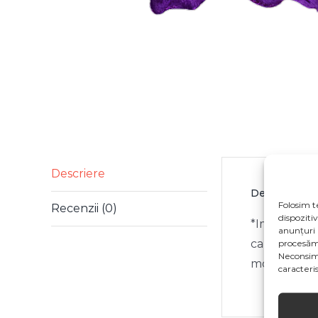
Descriere
Descriere
Folosim t
Recenzii (0)
dispoziti
*Imaginile p
anunțuri 
ca specifica
procesăm
Neconsim
modificari 
caracterist