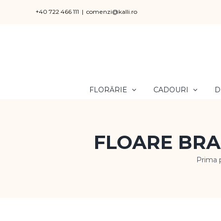
Skip
+40 722 466 111
|
comenzi@kalli.ro
to
content
FLORĂRIE
CADOURI
D
FLOARE BRA
Prima 