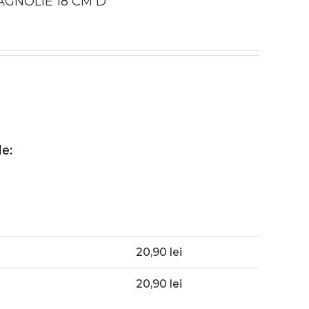
GNOLIE 18 CM D
e:
20,90
lei
20,90
lei