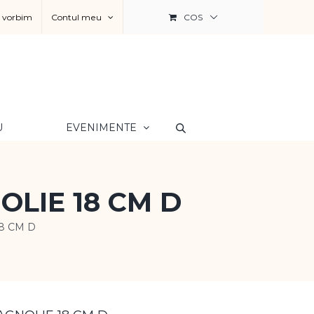
a vorbim
Contul meu
COS
U
EVENIMENTE
LIE 18 CM D
8 CM D