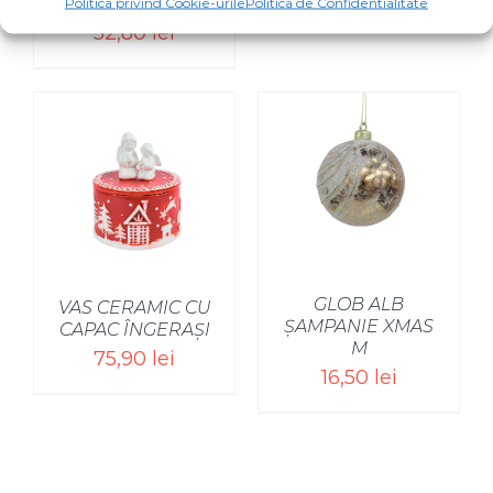
Politica privind Cookie-urile
Politica de Confidentialitate
DE NEA
52,80
lei
GLOB ALB
VAS CERAMIC CU
ȘAMPANIE XMAS
CAPAC ÎNGERAȘI
M
75,90
lei
16,50
lei