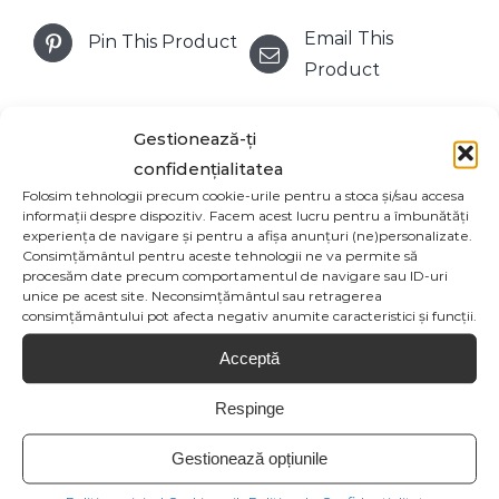
Email This
Pin This Product
Product
Gestionează-ți
confidențialitatea
Produse similare
Folosim tehnologii precum cookie-urile pentru a stoca și/sau accesa
informații despre dispozitiv. Facem acest lucru pentru a îmbunătăți
experiența de navigare și pentru a afișa anunțuri (ne)personalizate.
Consimțământul pentru aceste tehnologii ne va permite să
procesăm date precum comportamentul de navigare sau ID-uri
unice pe acest site. Neconsimțământul sau retragerea
SELECT OPTIONS
consimțământului pot afecta negativ anumite caracteristici și funcții.
/
Acceptă
Respinge
VAS CERAMIC
CARTE ADVENT
ZAHARNITA
Gestionează opțiunile
PORTELAN FULG
63,80
lei