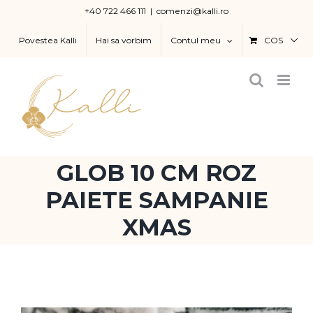
Skip
+40 722 466 111
|
comenzi@kalli.ro
to
Povestea Kalli
Hai sa vorbim
Contul meu
COS
content
GLOB 10 CM ROZ
PAIETE SAMPANIE
XMAS