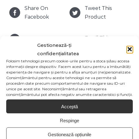
Share On
Tweet This
Facebook
Product
Email This
Pin This Product
Gestionează-ți
Product
confidențialitatea
Folosim tehnologii precum cookie-urile pentru a stoca și/sau accesa
informații despre dispozitiv. Facem acest lucru pentru a îmbunătăți
experiența de navigare și pentru a afișa anunțuri (ne)personalizate.
Consimțământul pentru aceste tehnologii ne va permite să
Produse similare
procesăm date precum comportamentul de navigare sau ID-uri
unice pe acest site. Neconsimțământul sau retragerea
consimțământului pot afecta negativ anumite caracteristici și funcții.
Acceptă
Respinge
Gestionează opțiunile