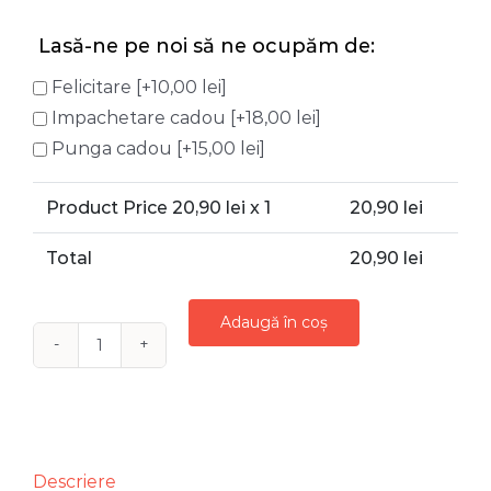
Lasă-ne pe noi să ne ocupăm de:
Felicitare
[+10,00 lei]
Impachetare cadou
[+18,00 lei]
Punga cadou
[+15,00 lei]
Product Price
20,90
lei x 1
20,90
lei
Total
20,90
lei
Adaugă în coș
Cantitate
GLOB
8
CM
CATIFEA
Descriere