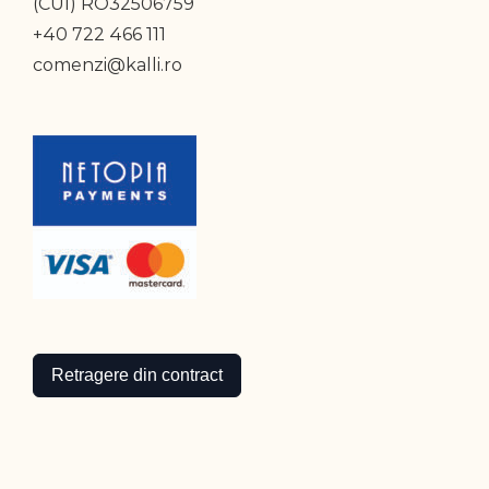
(CUI) RO32506759
+40 722 466 111
comenzi@kalli.ro
Retragere din contract