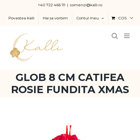
Skip
+40 722 466 111
|
comenzi@kalli.ro
to
Povestea Kalli
Hai sa vorbim
Contul meu
COS
content
GLOB 8 CM CATIFEA
ROSIE FUNDITA XMAS