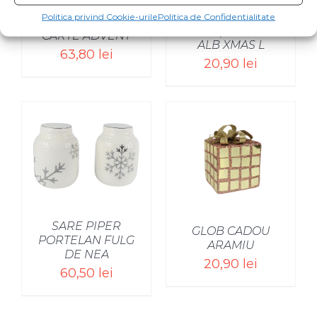
Politica privind Cookie-urile
Politica de Confidentialitate
VAS CERAMIC
GLOB ȘAMPANIE
CARTE ADVENT
ALB XMAS L
63,80
lei
20,90
lei
SELECT OPTIONS
/
SARE PIPER
GLOB CADOU
PORTELAN FULG
ARAMIU
DE NEA
20,90
lei
60,50
lei