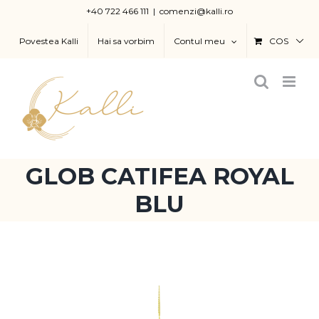
Skip
+40 722 466 111
|
comenzi@kalli.ro
to
Povestea Kalli
Hai sa vorbim
Contul meu
COS
content
GLOB CATIFEA ROYAL
BLU