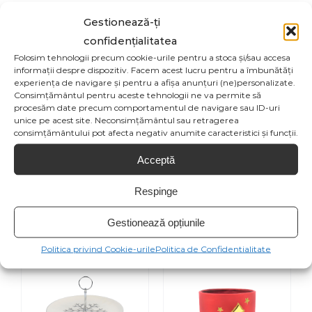
Produse similare
Gestionează-ți
confidențialitatea
Folosim tehnologii precum cookie-urile pentru a stoca și/sau accesa
informații despre dispozitiv. Facem acest lucru pentru a îmbunătăți
experiența de navigare și pentru a afișa anunțuri (ne)personalizate.
Consimțământul pentru aceste tehnologii ne va permite să
SELECT OPTIONS
procesăm date precum comportamentul de navigare sau ID-uri
/
unice pe acest site. Neconsimțământul sau retragerea
consimțământului pot afecta negativ anumite caracteristici și funcții.
Acceptă
VAS CERAMIC
VAS CERAMIC REN
CARTE ADVENT
Respinge
34,10
lei
63,80
lei
Gestionează opțiunile
Politica privind Cookie-urile
Politica de Confidentialitate
SELECT OPTIONS