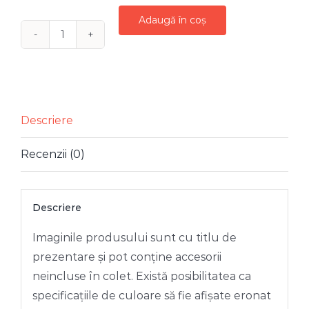
Adaugă în coș
Cantitate
GLOB
DE
STICLA
AURIU
Descriere
VINTAGE
Recenzii (0)
INIMA
10
CM
Descriere
Imaginile produsului sunt cu titlu de
prezentare și pot conține accesorii
neincluse în colet. Există posibilitatea ca
specificațiile de culoare să fie afișate eronat