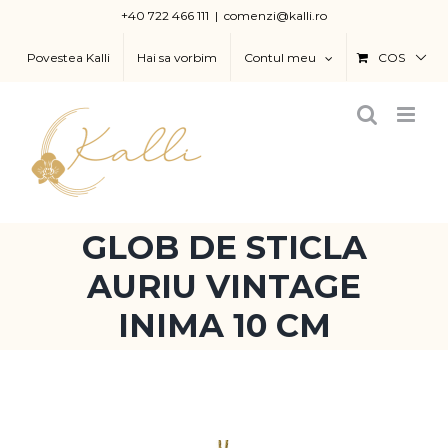
Skip
+40 722 466 111
|
comenzi@kalli.ro
to
Povestea Kalli
Hai sa vorbim
Contul meu
COS
content
GLOB DE STICLA
AURIU VINTAGE
INIMA 10 CM