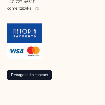
+40 722 466 111
comenzi@kalli.ro
Retragere din contract