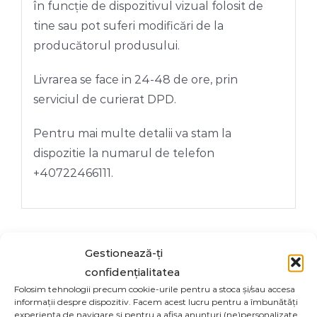
în funcție de dispozitivul vizual folosit de
tine sau pot suferi modificări de la
producătorul produsului.
Livrarea se face in 24-48 de ore, prin
serviciul de curierat DPD.
Pentru mai multe detalii va stam la
dispozitie la numarul de telefon
+40722466111.
Gestionează-ți
confidențialitatea
Share On
Tweet This
Folosim tehnologii precum cookie-urile pentru a stoca și/sau accesa
Facebook
Product
informații despre dispozitiv. Facem acest lucru pentru a îmbunătăți
experiența de navigare și pentru a afișa anunțuri (ne)personalizate.