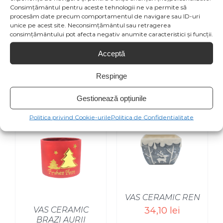
Consimțământul pentru aceste tehnologii ne va permite să
procesăm date precum comportamentul de navigare sau ID-uri
Email This
Pin This Product
unice pe acest site. Neconsimțământul sau retragerea
Product
consimțământului pot afecta negativ anumite caracteristici și funcții.
Acceptă
Respinge
Produse similare
Gestionează opțiunile
Politica privind Cookie-urile
Politica de Confidentialitate
SELECT OPTIONS
/
VAS CERAMIC REN
VAS CERAMIC
34,10
lei
BRAZI AURII