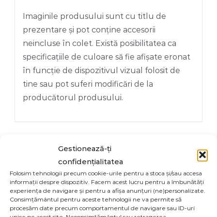
10
CM
Imaginile produsului sunt cu titlu de
prezentare și pot conține accesorii
neincluse în colet. Există posibilitatea ca
specificațiile de culoare să fie afișate eronat
în funcție de dispozitivul vizual folosit de
tine sau pot suferi modificări de la
producătorul produsului.
Gestionează-ți
confidențialitatea
Share On
Tweet This
Folosim tehnologii precum cookie-urile pentru a stoca și/sau accesa
Facebook
Product
informații despre dispozitiv. Facem acest lucru pentru a îmbunătăți
experiența de navigare și pentru a afișa anunțuri (ne)personalizate.
Consimțământul pentru aceste tehnologii ne va permite să
procesăm date precum comportamentul de navigare sau ID-uri
Email This
Pin This Product
unice pe acest site. Neconsimțământul sau retragerea