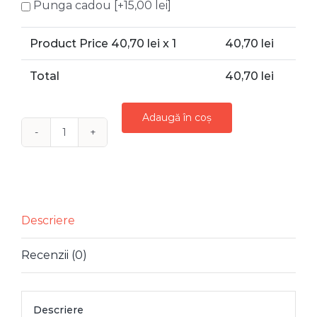
Punga cadou
[+15,00 lei]
Product Price
40,70
lei x 1
40,70
lei
Total
40,70
lei
Adaugă în coș
Cantitate
GLOB
STICLA
ALBASTRA
CU
Descriere
STELE
Recenzii (0)
SI
MARGELE
AURII
Descriere