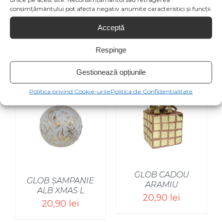
consimțământului pot afecta negativ anumite caracteristici și funcții.
Product
Acceptă
Respinge
Produse similare
Gestionează opțiunile
Politica privind Cookie-urile
Politica de Confidentialitate
SELECT OPTIONS
/
GLOB CADOU
GLOB ȘAMPANIE
ARAMIU
ALB XMAS L
20,90
lei
20,90
lei