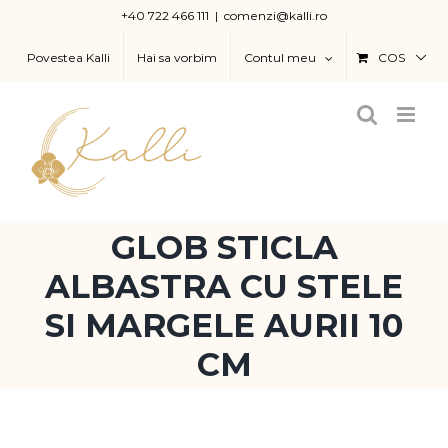
Skip
+40 722 466 111
|
comenzi@kalli.ro
to
Povestea Kalli
Hai sa vorbim
Contul meu
COS
content
GLOB STICLA
ALBASTRA CU STELE
SI MARGELE AURII 10
CM