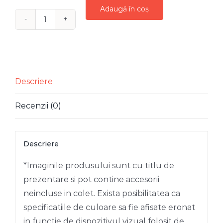
Adaugă în coș
Cantitate
GLOB
STICLA
ROMB
BORDO
Descriere
FILIGRAN
Recenzii (0)
AURIU
10
CM
Descriere
*Imaginile produsului sunt cu titlu de
prezentare si pot contine accesorii
neincluse in colet. Exista posibilitatea ca
specificatiile de culoare sa fie afisate eronat
in functie de dispozitivul vizual folosit de