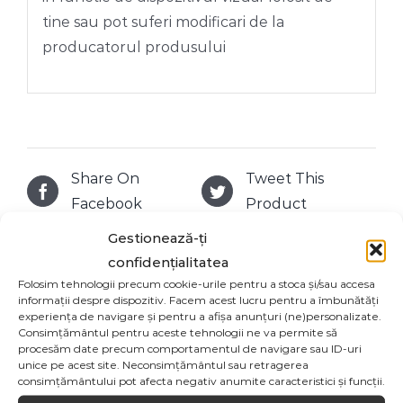
tine sau pot suferi modificari de la
producatorul produsului
Share On
Tweet This
Facebook
Product
Gestionează-ți
confidențialitatea
Email This
Pin This Product
Folosim tehnologii precum cookie-urile pentru a stoca și/sau accesa
Product
informații despre dispozitiv. Facem acest lucru pentru a îmbunătăți
experiența de navigare și pentru a afișa anunțuri (ne)personalizate.
Consimțământul pentru aceste tehnologii ne va permite să
procesăm date precum comportamentul de navigare sau ID-uri
unice pe acest site. Neconsimțământul sau retragerea
consimțământului pot afecta negativ anumite caracteristici și funcții.
Produse similare