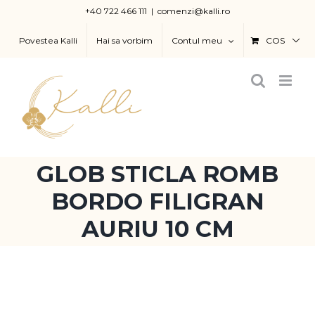
Skip
+40 722 466 111
|
comenzi@kalli.ro
to
Povestea Kalli
Hai sa vorbim
Contul meu
COS
content
GLOB STICLA ROMB
BORDO FILIGRAN
AURIU 10 CM