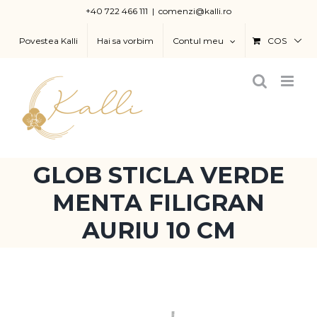
Skip
+40 722 466 111
|
comenzi@kalli.ro
to
Povestea Kalli
Hai sa vorbim
Contul meu
COS
content
GLOB STICLA VERDE
MENTA FILIGRAN
AURIU 10 CM