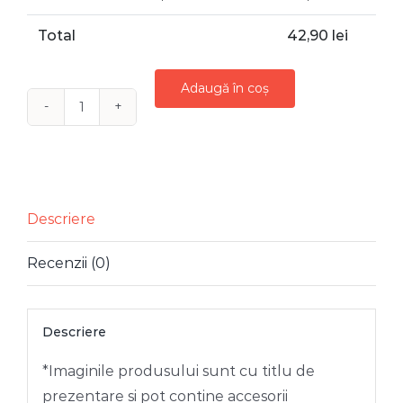
Total
42,90
lei
Adaugă în coș
Cantitate
GLOB
STICLA
VERDE
MENTA
Descriere
FILIGRAN
Recenzii (0)
AURIU
10
CM
Descriere
*Imaginile produsului sunt cu titlu de
prezentare si pot contine accesorii