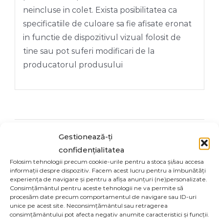
neincluse in colet. Exista posibilitatea ca
specificatiile de culoare sa fie afisate eronat
in functie de dispozitivul vizual folosit de
tine sau pot suferi modificari de la
producatorul produsului
Share On
Tweet This
Gestionează-ți
confidențialitatea
Facebook
Product
Folosim tehnologii precum cookie-urile pentru a stoca și/sau accesa
informații despre dispozitiv. Facem acest lucru pentru a îmbunătăți
experiența de navigare și pentru a afișa anunțuri (ne)personalizate.
Email This
Pin This Product
Consimțământul pentru aceste tehnologii ne va permite să
Product
procesăm date precum comportamentul de navigare sau ID-uri
unice pe acest site. Neconsimțământul sau retragerea
consimțământului pot afecta negativ anumite caracteristici și funcții.