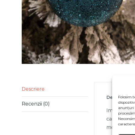
Descriere
Folosim t
Descriere
dispoziti
Recenzii (0)
anunțuri 
Imaginile pr
procesăm
ca specifica
Neconsim
caracterist
modificări 