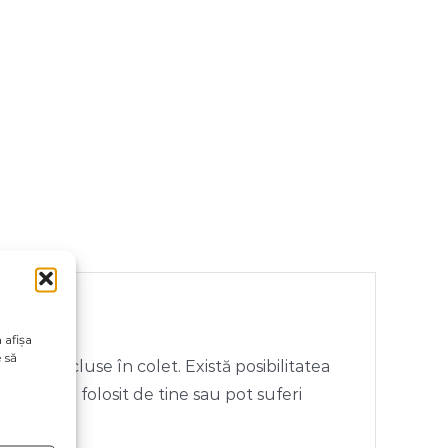
 afișa
 să
rii neincluse în colet. Există posibilitatea
ivul vizual folosit de tine sau pot suferi