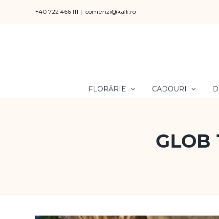
Skip
+40 722 466 111
|
comenzi@kalli.ro
to
content
FLORĂRIE
CADOURI
D
GLOB 