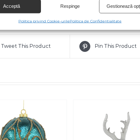
Acceptă
Respinge
Gestionează opți
Politica privind Cookie-urile
Politica de Confidentialitate
Tweet This Product
Pin This Product