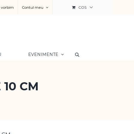
a vorbim
Contul meu
COS
U
EVENIMENTE
 10 CM
M