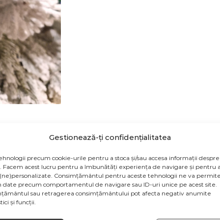
Gestionează-ți confidențialitatea
ehnologii precum cookie-urile pentru a stoca și/sau accesa informații despre
v. Facem acest lucru pentru a îmbunătăți experiența de navigare și pentru a
(ne)personalizate. Consimțământul pentru aceste tehnologii ne va permite
odusului sunt cu titlu de prezentare și pot conține acceso
 date precum comportamentul de navigare sau ID-uri unice pe acest site.
țiile de culoare să fie afișate eronat în funcție de dispozit
țământul sau retragerea consimțământului pot afecta negativ anumite
ici și funcții.
de la producătorul produsului.