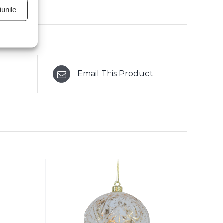
unile
Email This Product