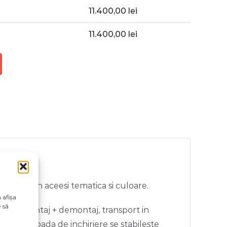
11.400,00
lei
11.400,00
lei
altele din aceesi tematica si culoare.
 afișa
 să
nopera montaj + demontaj, transport in
rtul. Perioada de inchiriere se stabileste