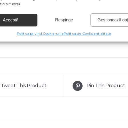
ici și funcții.
 clientul.
Acceptă
Respinge
Gestionează opți
odusului sunt cu titlu de prezentare și pot conține acceso
țiile de culoare să fie afișate eronat în funcție de dispozit
Politica privind Cookie-urile
Politica de Confidentialitate
de la producătorul produsului.
Tweet This Product
Pin This Product