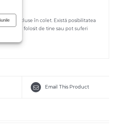
unile
rii neincluse în colet. Există posibilitatea
ivul vizual folosit de tine sau pot suferi
Email This Product