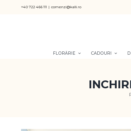
Skip
+40 722 466 111
|
comenzi@kalli.ro
to
content
FLORĂRIE
CADOURI
D
INCHIR