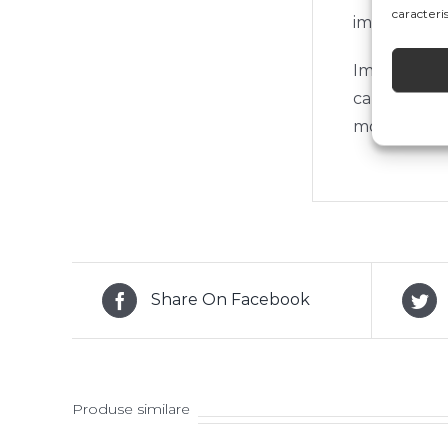
caracterist
impreuna cu
Imaginile pr
ca specifica
modificări 
Share On Facebook
Produse similare