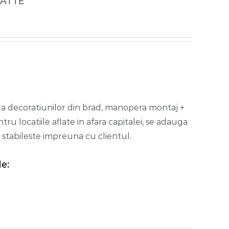
LATTE
i a decoratiunilor din brad, manopera montaj +
ru locatiile aflate in afara capitalei, se adauga
e stabileste impreuna cu clientul.
e: