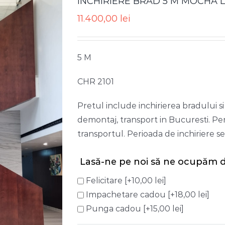
INCHIRIERE BRAD 5 M MOCHA 
11.400,00
lei
5 M
CHR 2101
Pretul include inchirierea bradului s
demontaj, transport in Bucuresti. Pent
transportul. Perioada de inchiriere s
Lasă-ne pe noi să ne ocupăm d
Felicitare
[+10,00 lei]
Impachetare cadou
[+18,00 lei]
Punga cadou
[+15,00 lei]