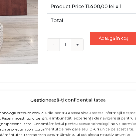
Product Price
11.400,00
lei x 1
Total
Adaugă în coș
Cantitate
INCHIRIERE
BRAD
5
M
MOCHA
LATTE
Gestionează-ți confidențialitatea
 pe stoc anumite decoratiuni, acestea vor fi inlocuite cu 
ehnologii precum cookie-urile pentru a stoca și/sau accesa informații despre
v. Facem acest lucru pentru a îmbunătăți experiența de navigare și pentru a
(ne)personalizate. Consimțământul pentru aceste tehnologii ne va permite
de inchirierea bradului si a decoratiunilor din brad, ma
 date precum comportamentul de navigare sau ID-uri unice pe acest site.
entru locatiile aflate in afara capitalei, se adauga transpo
țământul sau retragerea consimțământului pot afecta negativ anumite