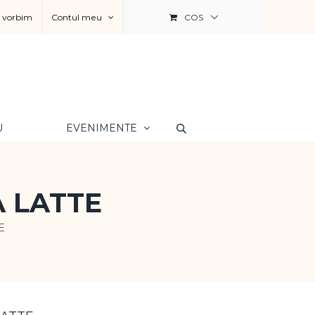
a vorbim
Contul meu
COS
U
EVENIMENTE
A LATTE
E