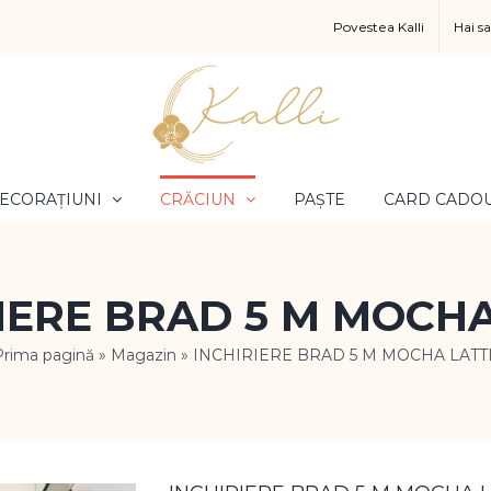
Povestea Kalli
Hai s
ECORAȚIUNI
CRĂCIUN
PAȘTE
CARD CADO
IERE BRAD 5 M MOCH
Prima pagină
»
Magazin
»
INCHIRIERE BRAD 5 M MOCHA LATT