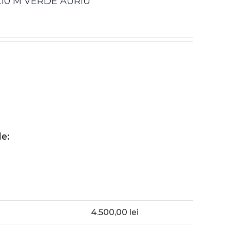
.10 M VERDE AURIU
e:
4.500,00
lei