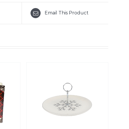
Email This Product
/