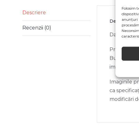
Folosim t
Descriere
dispoziti
anunțuri 
Descriere
procesăm
Recenzii (0)
Neconsim
Daca nu sunt
caracterist
Pretul inclu
Bucuresti. P
impreuna cu
Imaginile pr
ca specifica
modificări 