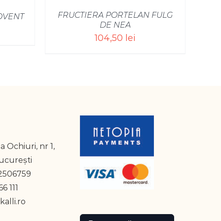
FRUCTIERA PORTELAN FULG
DVENT
DE NEA
104,50
lei
a Ochiuri, nr 1,
București
2506759
6 111
alli.ro