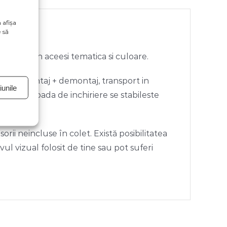
 afișa
 să
altele din aceesi tematica si culoare.
nopera montaj + demontaj, transport in
unile
rtul. Perioada de inchiriere se stabileste
rii neincluse în colet. Există posibilitatea
ivul vizual folosit de tine sau pot suferi