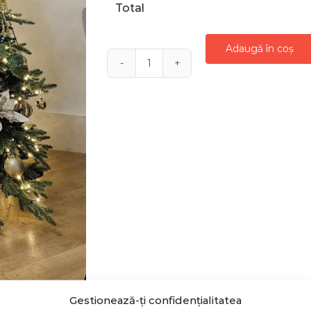
Total
Adaugă în coș
Cantitate
INCHIRIERE
BRAD
LUMINI
LED
2.10
M
VERDE
AURIU
Gestionează-ți confidențialitatea