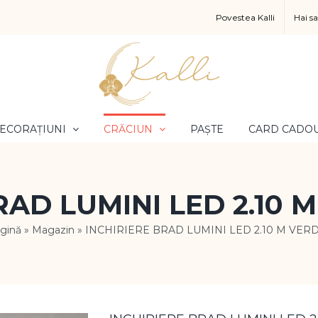
Povestea Kalli
Hai s
ECORAȚIUNI
CRĂCIUN
PAȘTE
CARD CADO
RAD LUMINI LED 2.10 
gină
»
Magazin
»
INCHIRIERE BRAD LUMINI LED 2.10 M VER