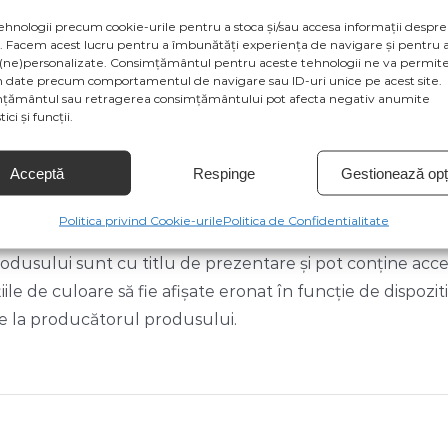
ehnologii precum cookie-urile pentru a stoca și/sau accesa informații despre
v. Facem acest lucru pentru a îmbunătăți experiența de navigare și pentru a
(ne)personalizate. Consimțământul pentru aceste tehnologii ne va permite
 date precum comportamentul de navigare sau ID-uri unice pe acest site.
țământul sau retragerea consimțământului pot afecta negativ anumite
 pe stoc anumite decoratiuni, acestea vor fi inlocuite cu 
ici și funcții.
de inchirierea bradului si a decoratiunilor din brad, ma
Acceptă
Respinge
Gestionează opți
entru locatiile aflate in afara capitalei, se adauga transpo
 clientul.
Politica privind Cookie-urile
Politica de Confidentialitate
odusului sunt cu titlu de prezentare și pot conține acceso
țiile de culoare să fie afișate eronat în funcție de dispozit
de la producătorul produsului.