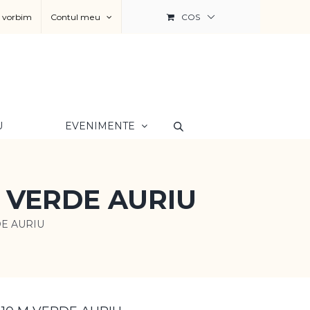
a vorbim
Contul meu
COS
U
EVENIMENTE
M VERDE AURIU
DE AURIU