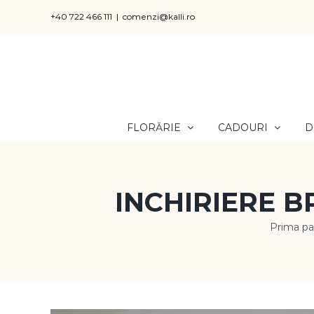
Skip
+40 722 466 111
|
comenzi@kalli.ro
to
content
FLORĂRIE
CADOURI
D
INCHIRIERE B
Prima pa