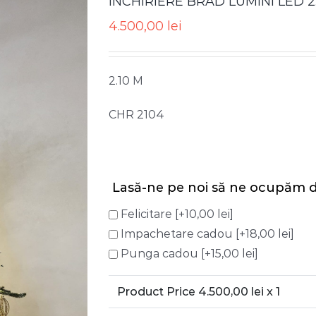
INCHIRIERE BRAD LUMINI LED 2
4.500,00
lei
2.10 M
CHR 2104
Lasă-ne pe noi să ne ocupăm d
Felicitare
[+10,00 lei]
Impachetare cadou
[+18,00 lei]
Punga cadou
[+15,00 lei]
Product Price
4.500,00
lei x 1