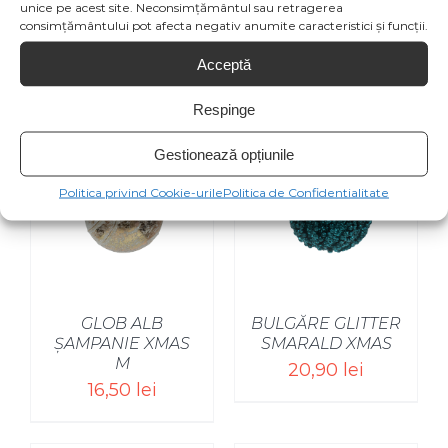
unice pe acest site. Neconsimțământul sau retragerea
consimțământului pot afecta negativ anumite caracteristici și funcții.
Acceptă
Produse similare
Respinge
Gestionează opțiunile
Politica privind Cookie-urile
Politica de Confidentialitate
GLOB ALB
BULGĂRE GLITTER
ȘAMPANIE XMAS
SMARALD XMAS
M
20,90
lei
16,50
lei