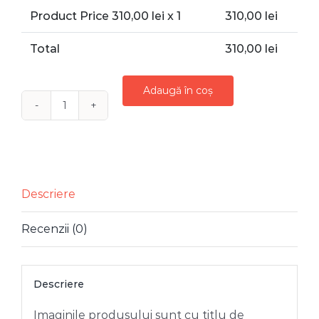
Product Price
310,00
lei x 1
310,00
lei
Total
310,00
lei
Adaugă în coș
Cantitate
INSTALATIE
BRAD
LUMINA
CALDA
Descriere
CU
Recenzii (0)
FIR
INCOLOR
40
Descriere
M
Imaginile produsului sunt cu titlu de