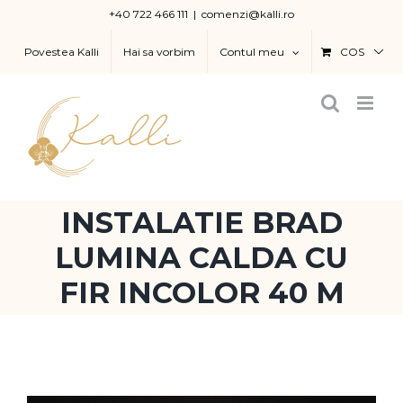
Skip
+40 722 466 111
|
comenzi@kalli.ro
to
Povestea Kalli
Hai sa vorbim
Contul meu
COS
content
INSTALATIE BRAD
LUMINA CALDA CU
FIR INCOLOR 40 M