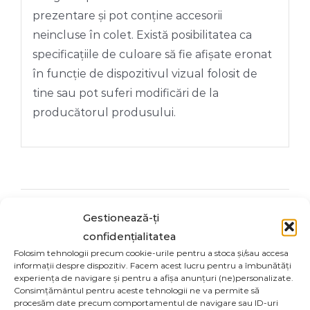
prezentare și pot conține accesorii
neincluse în colet. Există posibilitatea ca
specificațiile de culoare să fie afișate eronat
în funcție de dispozitivul vizual folosit de
tine sau pot suferi modificări de la
producătorul produsului.
Share On
Tweet This
Gestionează-ți
Facebook
Product
confidențialitatea
Folosim tehnologii precum cookie-urile pentru a stoca și/sau accesa
informații despre dispozitiv. Facem acest lucru pentru a îmbunătăți
experiența de navigare și pentru a afișa anunțuri (ne)personalizate.
Email This
Pin This Product
Consimțământul pentru aceste tehnologii ne va permite să
Product
procesăm date precum comportamentul de navigare sau ID-uri