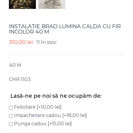
INSTALATIE BRAD LUMINA CALDA CU FIR
INCOLOR 40 M
310,00
lei
11 în stoc
40 M
CHR 1103
Lasă-ne pe noi să ne ocupăm de:
Felicitare
[+10,00 lei]
Impachetare cadou
[+18,00 lei]
Punga cadou
[+15,00 lei]