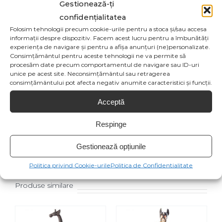
Gestionează-ți
confidențialitatea
Folosim tehnologii precum cookie-urile pentru a stoca și/sau accesa
informații despre dispozitiv. Facem acest lucru pentru a îmbunătăți
experiența de navigare și pentru a afișa anunțuri (ne)personalizate.
Consimțământul pentru aceste tehnologii ne va permite să
procesăm date precum comportamentul de navigare sau ID-uri
Share On
Tweet This
unice pe acest site. Neconsimțământul sau retragerea
consimțământului pot afecta negativ anumite caracteristici și funcții.
Facebook
Product
Acceptă
Email This
Pin This Product
Respinge
Product
Gestionează opțiunile
Politica privind Cookie-urile
Politica de Confidentialitate
Produse similare