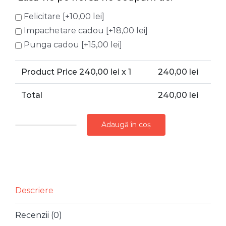
Felicitare
[+10,00 lei]
Impachetare cadou
[+18,00 lei]
Punga cadou
[+15,00 lei]
Product Price
240,00
lei x 1
240,00
lei
Total
240,00
lei
Adaugă în coș
Cantitate
LAMPA
SOLARA
CERAMICA
GRADINA
Descriere
CIUPERCI
Recenzii (0)
SI