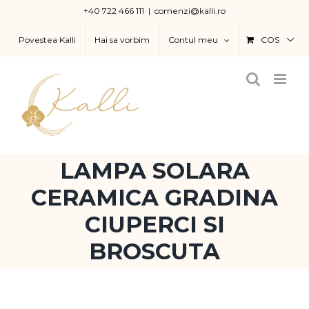
Skip
+40 722 466 111
|
comenzi@kalli.ro
to
Povestea Kalli
Hai sa vorbim
Contul meu
COS
content
LAMPA SOLARA
CERAMICA GRADINA
CIUPERCI SI
BROSCUTA