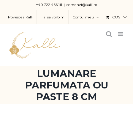
Skip
+40 722 466 111
|
comenzi@kalli.ro
to
Povestea Kalli
Hai sa vorbim
Contul meu
COS
content
LUMANARE
PARFUMATA OU
PASTE 8 CM