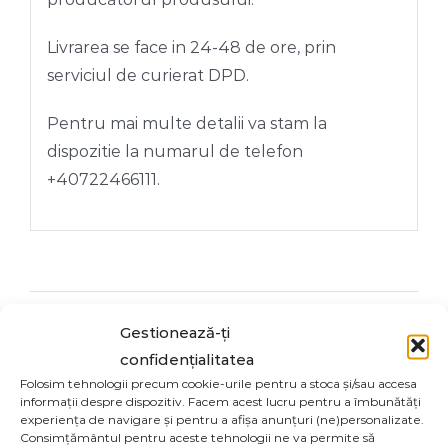
Livrarea se face in 24-48 de ore, prin
serviciul de curierat DPD.
Pentru mai multe detalii va stam la
dispozitie la numarul de telefon
+40722466111.
Share On
Tweet This
Gestionează-ți
Facebook
Product
confidențialitatea
Folosim tehnologii precum cookie-urile pentru a stoca și/sau accesa
informații despre dispozitiv. Facem acest lucru pentru a îmbunătăți
experiența de navigare și pentru a afișa anunțuri (ne)personalizate.
Email This
Pin This Product
Consimțământul pentru aceste tehnologii ne va permite să