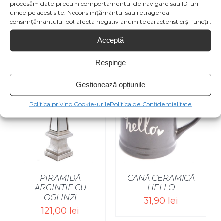
Product
procesăm date precum comportamentul de navigare sau ID-uri
unice pe acest site. Neconsimțământul sau retragerea
consimțământului pot afecta negativ anumite caracteristici și funcții.
Acceptă
Produse similare
Respinge
Gestionează opțiunile
Politica privind Cookie-urile
Politica de Confidentialitate
SELECT OPTIONS
/
PIRAMIDĂ
CANĂ CERAMICĂ
ARGINTIE CU
HELLO
OGLINZI
31,90
lei
121,00
lei