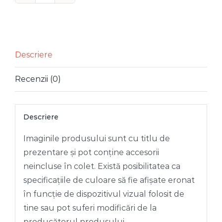
LUMANARE
PARFUMATA
OU
PASTE
Descriere
8
Recenzii (0)
CM
Descriere
Imaginile produsului sunt cu titlu de
prezentare și pot conține accesorii
neincluse în colet. Există posibilitatea ca
specificațiile de culoare să fie afișate eronat
în funcție de dispozitivul vizual folosit de
tine sau pot suferi modificări de la
producătorul produsului.