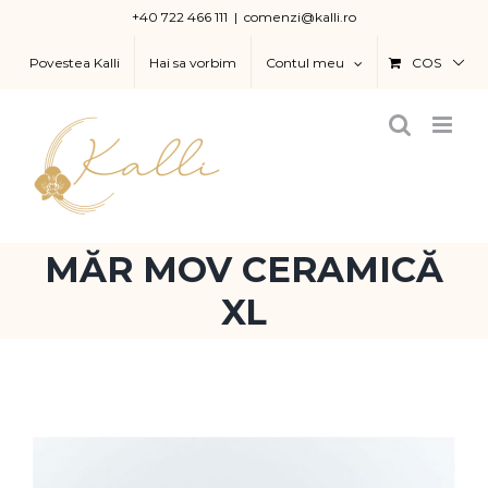
Skip
+40 722 466 111
|
comenzi@kalli.ro
to
Povestea Kalli
Hai sa vorbim
Contul meu
COS
content
MĂR MOV CERAMICĂ
XL