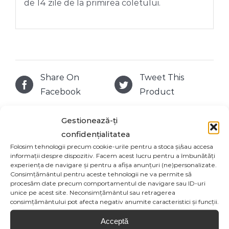
de 14 zile de la primirea coletului.
Share On
Tweet This
Facebook
Product
Gestionează-ți
Email This
Pin This Product
confidențialitatea
Product
Folosim tehnologii precum cookie-urile pentru a stoca și/sau accesa
informații despre dispozitiv. Facem acest lucru pentru a îmbunătăți
experiența de navigare și pentru a afișa anunțuri (ne)personalizate.
Consimțământul pentru aceste tehnologii ne va permite să
procesăm date precum comportamentul de navigare sau ID-uri
unice pe acest site. Neconsimțământul sau retragerea
Produse similare
consimțământului pot afecta negativ anumite caracteristici și funcții.
Acceptă