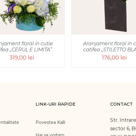
njament floral in cutie
Aranjament floral in c
ifea „CERUL E LIMITA”
catifea „STILETTO BL
319,00
lei
176,00
lei
LINK-URI RAPIDE
CONTACT
Str. Intrare
ntialitate
Povestea Kalli
sector 6, 
Hai sa vorbim