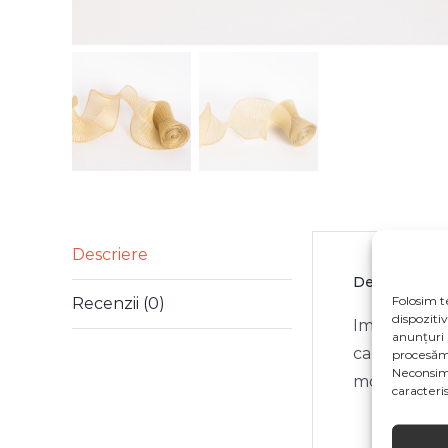
Descriere
Descriere
Folosim t
Recenzii (0)
dispoziti
Imaginile pr
anunțuri 
ca specifica
procesăm
Neconsim
modificări 
caracterist