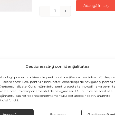
Adaugă în coș
Cantitate
PANGLICA
SPIRALA
ORGANZA
AURIE
5
M
Gestionează-ți confidențialitatea
ehnologii precum cookie-urile pentru a stoca și/sau accesa informații despre
v. Facem acest lucru pentru a îmbunătăți experiența de navigare și pentru a
odusului sunt cu titlu de prezentare și pot conține acceso
(ne)personalizate. Consimțământul pentru aceste tehnologii ne va permite
țiile de culoare să fie afișate eronat în funcție de dispozit
 date precum comportamentul de navigare sau ID-uri unice pe acest site.
țământul sau retragerea consimțământului pot afecta negativ anumite
de la producătorul produsului.
ici și funcții.
Acceptă
Respinge
Gestionează opți