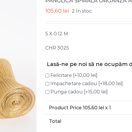
PANGLICA SPIRALA ORGANZA A
105,60
lei
2 în stoc
5 X 0.12 M
CHR 3025
Lasă-ne pe noi să ne ocupăm d
Felicitare
[+10,00 lei]
Impachetare cadou
[+18,00 lei]
Punga cadou
[+15,00 lei]
Product Price
105,60
lei x 1
Total