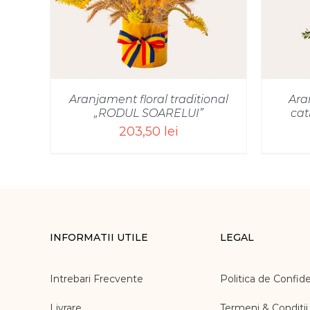
Aranjament floral traditional
Ara
„RODUL SOARELUI”
cat
203,50
lei
INFORMATII UTILE
LEGAL
Intrebari Frecvente
Politica de Confide
Livrare
Termeni & Conditii