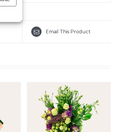
Email This Product
/