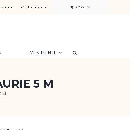
a vorbim
Contul meu
COS
U
EVENIMENTE
URIE 5 M
5 M