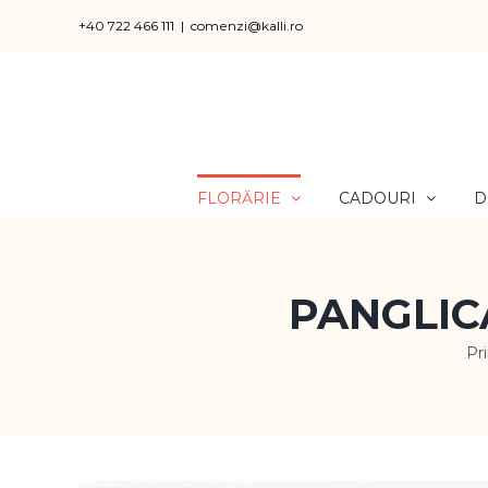
Skip
+40 722 466 111
|
comenzi@kalli.ro
to
content
FLORĂRIE
CADOURI
D
PANGLIC
Pr