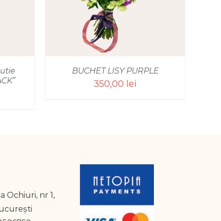
utie
BUCHET LISY PURPLE
ACK”
350,00
lei
a Ochiuri, nr 1,
București