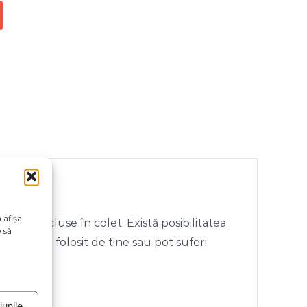
 afișa
rii neincluse în colet. Există posibilitatea
 să
ivul vizual folosit de tine sau pot suferi
unile