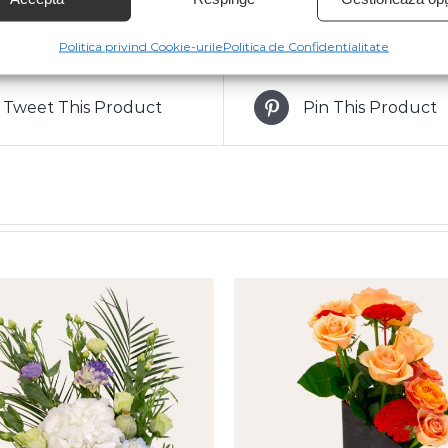
Politica privind Cookie-urile
Politica de Confidentialitate
Tweet This Product
Pin This Product
SELECT OPTIONS
/
SELECT OPTIONS