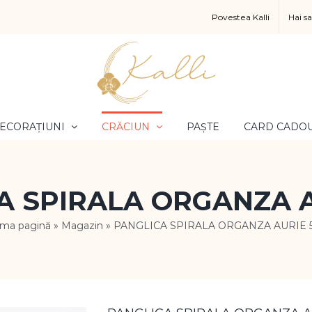
Povestea Kalli
Hai s
ECORAȚIUNI
CRĂCIUN
PAȘTE
CARD CADO
A SPIRALA ORGANZA A
ima pagină
»
Magazin
»
PANGLICA SPIRALA ORGANZA AURIE 