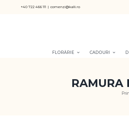
Skip
+40 722 466 111
|
comenzi@kalli.ro
to
content
FLORĂRIE
CADOURI
D
RAMURA D
Pri