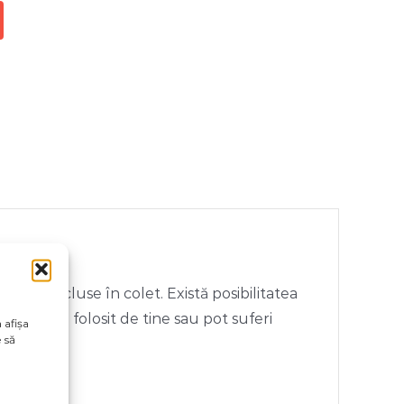
rii neincluse în colet. Există posibilitatea
ivul vizual folosit de tine sau pot suferi
 afișa
 să