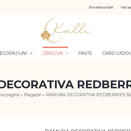
Povestea Kalli
Hai s
ECORAȚIUNI
CRĂCIUN
PAȘTE
CARD CADO
ECORATIVA REDBERR
ma pagină
»
Magazin
»
RAMURA DECORATIVA REDBERRIES 55