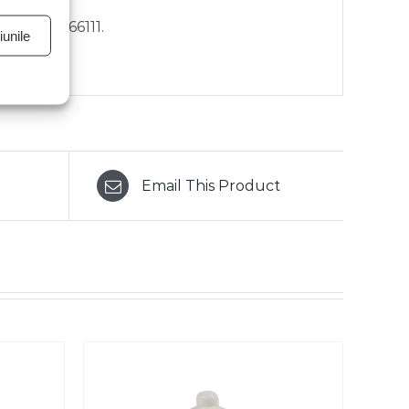
n +40722466111.
unile
Email This Product