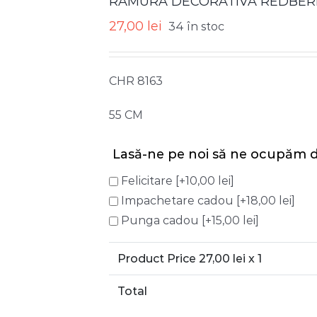
RAMURA DECORATIVA REDBERR
27,00
lei
34 în stoc
CHR 8163
55 CM
Lasă-ne pe noi să ne ocupăm d
Felicitare
[+10,00 lei]
Impachetare cadou
[+18,00 lei]
Punga cadou
[+15,00 lei]
Product Price
27,00
lei x 1
Total