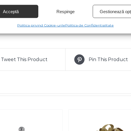
multe detalii va stam la dispozitie la numarul de telefo
Acceptă
Respinge
Gestionează opți
Politica privind Cookie-urile
Politica de Confidentialitate
Tweet This Product
Pin This Product