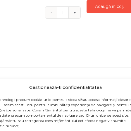
Adaugă în coș
Cantitate
RAMURA
DECORATIVA
REDBERRIES
55
CM
Gestionează-ți confidențialitatea
odusului sunt cu titlu de prezentare și pot conține acceso
ehnologii precum cookie-urile pentru a stoca și/sau accesa informații despre
țiile de culoare să fie afișate eronat în funcție de dispozit
v. Facem acest lucru pentru a îmbunătăți experiența de navigare și pentru a
(ne)personalizate. Consimțământul pentru aceste tehnologii ne va permite
de la producătorul produsului.
 date precum comportamentul de navigare sau ID-uri unice pe acest site.
țământul sau retragerea consimțământului pot afecta negativ anumite
face in 24-48 de ore, prin serviciul de curierat DPD.
ici și funcții.