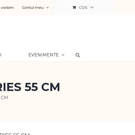
a vorbim
Contul meu
COS
U
EVENIMENTE
IES 55 CM
 CM