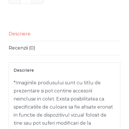
Cantitate
RAMURA
PERLE
VERDE
AURIU
Descriere
63
Recenzii (0)
CM
Descriere
*Imaginile produsului sunt cu titlu de
prezentare si pot contine accesorii
neincluse in colet. Exista posibilitatea ca
specificatiile de culoare sa fie afisate eronat
in functie de dispozitivul vizual folosit de
tine sau pot suferi modificari de la