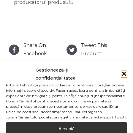
producatorul produsului
Share On
Tweet This
Facebook
Product
Gestionează-ți
Email This
Pin This Product
confidențialitatea
Product
Folosim tehnologii precum cookie-urile pentru a stoca și/sau accesa
informații despre dispozitiv. Facem acest lucru pentru a îmbunătăți
experiența de navigare și pentru a afișa anunțuri (ne)personalizate.
Consimțământul pentru aceste tehnologii ne va permite să
procesăm date precum comportamentul de navigare sau ID-uri
unice pe acest site. Neconsimțământul sau retragerea
Produse similare
consimțământului pot afecta negativ anumite caracteristici și funcții.
Acceptă