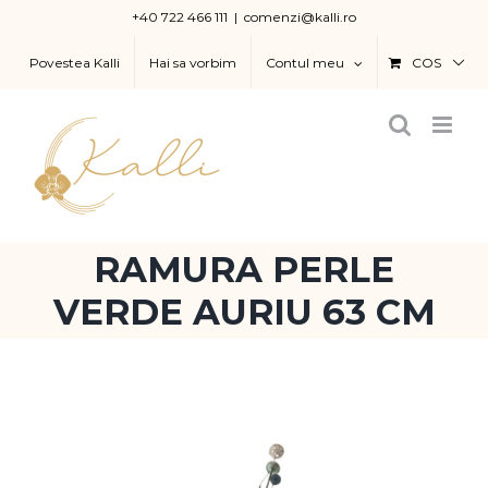
Skip
+40 722 466 111
|
comenzi@kalli.ro
to
Povestea Kalli
Hai sa vorbim
Contul meu
COS
content
RAMURA PERLE
VERDE AURIU 63 CM