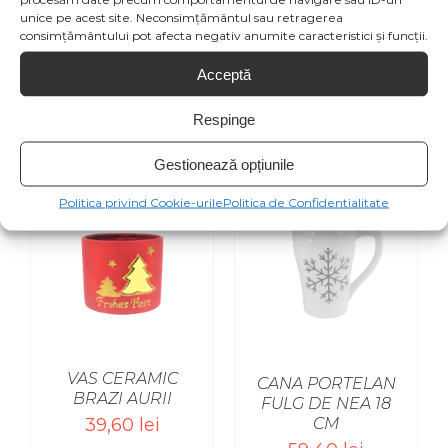
unice pe acest site. Neconsimțământul sau retragerea
Product
consimțământului pot afecta negativ anumite caracteristici și funcții.
Acceptă
Respinge
Produse similare
Gestionează opțiunile
Politica privind Cookie-urile
Politica de Confidentialitate
SELECT OPTIONS
/
VAS CERAMIC
CANA PORTELAN
BRAZI AURII
FULG DE NEA 18
39,60
lei
CM