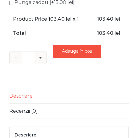
Punga cadou
[+15,00 lei]
Product Price
103,40
lei x 1
103,40
lei
Total
103,40
lei
Adaugă în coș
Cantitate
TAVA
DECORATIVA
LEMN
MERRY
Descriere
CHRISTMAS
Recenzii (0)
45
X
24
Descriere