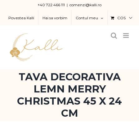
Skip
+40 722 466 111
|
comenzi@kalli.ro
to
Povestea Kalli
Hai sa vorbim
Contul meu
COS
content
TAVA DECORATIVA
LEMN MERRY
CHRISTMAS 45 X 24
CM