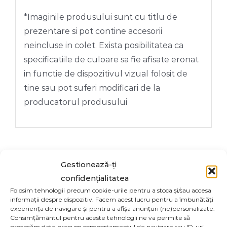
CM
*Imaginile produsului sunt cu titlu de
prezentare si pot contine accesorii
neincluse in colet. Exista posibilitatea ca
specificatiile de culoare sa fie afisate eronat
in functie de dispozitivul vizual folosit de
tine sau pot suferi modificari de la
producatorul produsului
Gestionează-ți
Share On
Tweet This
confidențialitatea
Facebook
Product
Folosim tehnologii precum cookie-urile pentru a stoca și/sau accesa
informații despre dispozitiv. Facem acest lucru pentru a îmbunătăți
experiența de navigare și pentru a afișa anunțuri (ne)personalizate.
Consimțământul pentru aceste tehnologii ne va permite să
Email This
Pin This Product
procesăm date precum comportamentul de navigare sau ID-uri