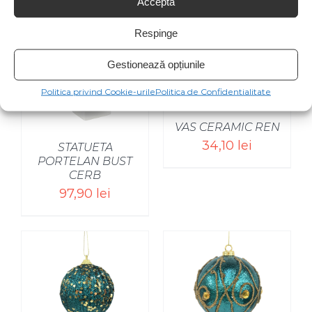
Acceptă
Respinge
SELECT OPTIONS
/
Gestionează opțiunile
Politica privind Cookie-urile
Politica de Confidentialitate
VAS CERAMIC REN
34,10
lei
STATUETA
PORTELAN BUST
CERB
97,90
lei