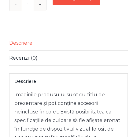
Cantitate
SET
12
GLOBURI
PLASTIC
Descriere
ROSE
Recenzii (0)
GOLD
7
CM
Descriere
Imaginile produsului sunt cu titlu de
prezentare și pot conține accesorii
neincluse în colet. Există posibilitatea ca
specificațiile de culoare să fie afișate eronat
în funcție de dispozitivul vizual folosit de