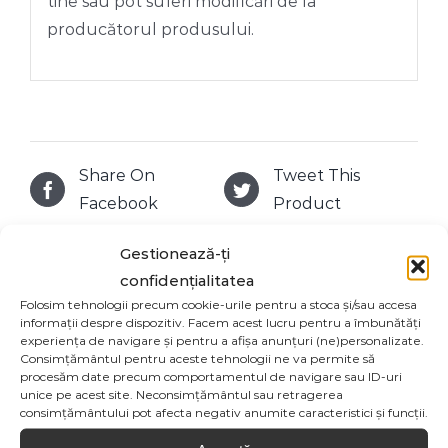
tine sau pot suferi modificări de la
producătorul produsului.
Share On
Tweet This
Facebook
Product
Gestionează-ți
Email This
Pin This Product
confidențialitatea
Product
Folosim tehnologii precum cookie-urile pentru a stoca și/sau accesa
informații despre dispozitiv. Facem acest lucru pentru a îmbunătăți
experiența de navigare și pentru a afișa anunțuri (ne)personalizate.
Consimțământul pentru aceste tehnologii ne va permite să
procesăm date precum comportamentul de navigare sau ID-uri
unice pe acest site. Neconsimțământul sau retragerea
Produse similare
consimțământului pot afecta negativ anumite caracteristici și funcții.