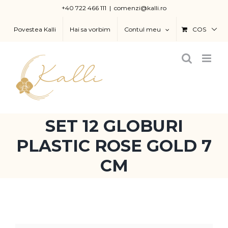
Skip
+40 722 466 111
|
comenzi@kalli.ro
to
Povestea Kalli
Hai sa vorbim
Contul meu
COS
content
SET 12 GLOBURI
PLASTIC ROSE GOLD 7
CM