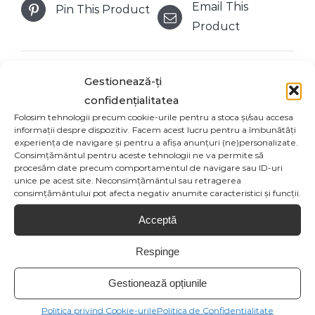
Email This
Pin This Product
Product
Gestionează-ți
confidențialitatea
Produse similare
Folosim tehnologii precum cookie-urile pentru a stoca și/sau accesa
informații despre dispozitiv. Facem acest lucru pentru a îmbunătăți
experiența de navigare și pentru a afișa anunțuri (ne)personalizate.
Consimțământul pentru aceste tehnologii ne va permite să
procesăm date precum comportamentul de navigare sau ID-uri
unice pe acest site. Neconsimțământul sau retragerea
SELECT OPTIONS
consimțământului pot afecta negativ anumite caracteristici și funcții.
/
Acceptă
Respinge
GLOB SMARALD
STATUETA
Gestionează opțiunile
PIATRĂ XMAS
PORTELAN BUST
27,50
lei
CERB
Politica privind Cookie-urile
Politica de Confidentialitate