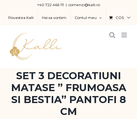
Skip
+40 722 466 111
|
comenzi@kalli.ro
to
Povestea Kalli
Hai sa vorbim
Contul meu
COS
content
SET 3 DECORATIUNI
MATASE ” FRUMOASA
SI BESTIA” PANTOFI 8
CM