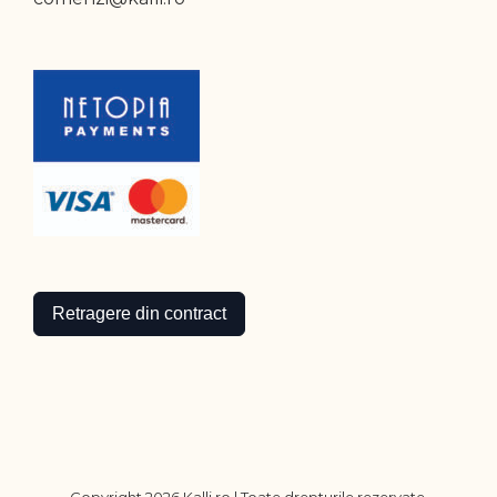
Retragere din contract
Copyright
2026 Kalli.ro | Toate drepturile rezervate.