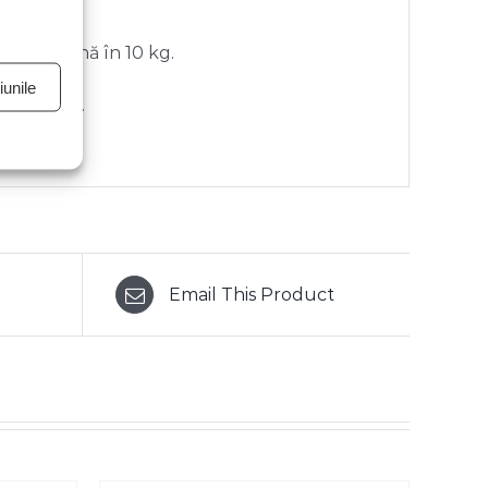
ate de până în 10 kg.
unile
 coletului.
Email This Product