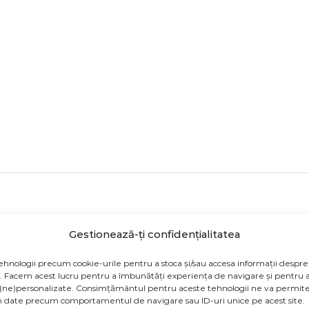
Gestionează-ți confidențialitatea
totală: 45 cm x 12 cm
ehnologii precum cookie-urile pentru a stoca și/sau accesa informații despre
rodusului sunt cu titlu de prezentare și pot conține acces
v. Facem acest lucru pentru a îmbunătăți experiența de navigare și pentru a
(ne)personalizate. Consimțământul pentru aceste tehnologii ne va permite
a ca specificațiile de culoare să fie afișate eronat în funcți
 date precum comportamentul de navigare sau ID-uri unice pe acest site.