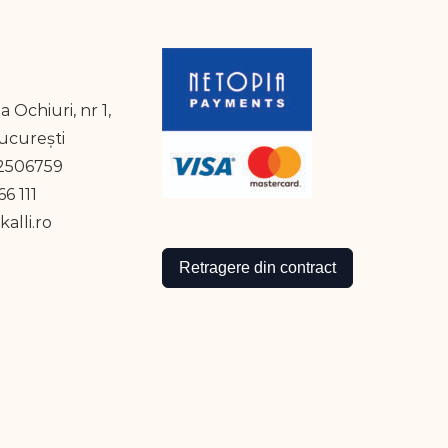
a Ochiuri, nr 1,
București
2506759
6 111
alli.ro
Retragere din contract