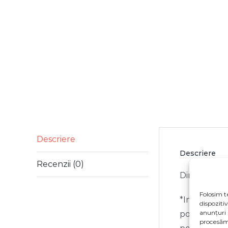
Descriere
Descriere
Recenzii (0)
Dimensiune 
Folosim t
*Imaginile p
dispoziti
anunțuri 
posibilitate
procesăm