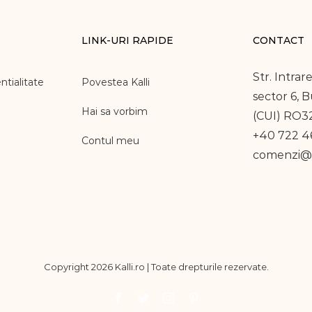
LINK-URI RAPIDE
CONTACT
Str. Intrare
ntialitate
Povestea Kalli
sector 6, 
Hai sa vorbim
(CUI) RO3
+40 722 46
Contul meu
comenzi@k
Copyright
2026 Kalli.ro | Toate drepturile rezervate.
Facebook
Twitter
Instagram
Pinterest