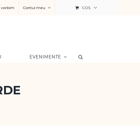
a vorbim
Contul meu
COS
U
EVENIMENTE
RDE