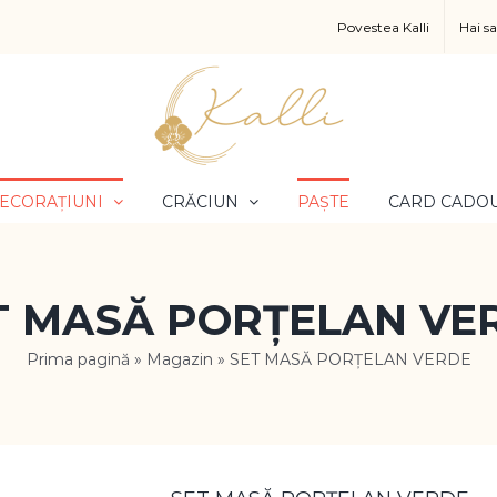
Povestea Kalli
Hai s
ECORAȚIUNI
CRĂCIUN
PAȘTE
CARD CADO
T MASĂ PORȚELAN VE
Prima pagină
»
Magazin
»
SET MASĂ PORȚELAN VERDE