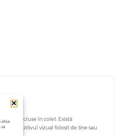
orii neincluse în colet. Există
 afișa
 să
e de dispozitivul vizual folosit de tine sau