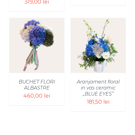
319,00
lei
SELECT OPTIONS
/
BUCHET FLORI
Aranjament floral
ALBASTRE
in vas ceramic
„BLUE EYES”
460,00
lei
181,50
lei