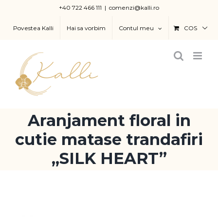
Skip
+40 722 466 111
|
comenzi@kalli.ro
to
Povestea Kalli
Hai sa vorbim
Contul meu
COS
content
Aranjament floral in
cutie matase trandafiri
„SILK HEART”