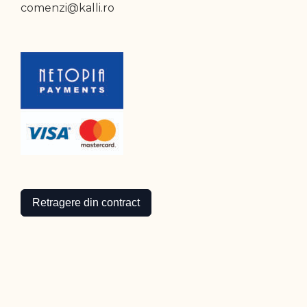
comenzi@kalli.ro
Retragere din contract