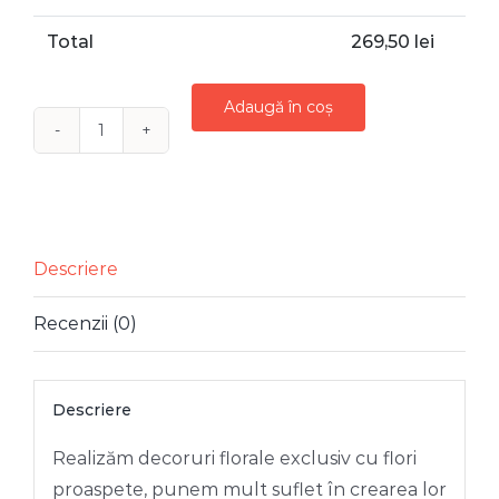
Total
269,50
lei
Adaugă în coș
Cantitate
Aranjament
floral
in
cutie
Descriere
matase
Recenzii (0)
trandafiri
"SILK
HEART"
Descriere
Realizăm decoruri florale exclusiv cu flori
proaspete, punem mult suflet în crearea lor