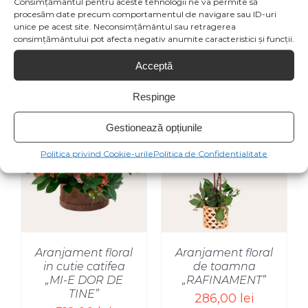
Consimțământul pentru aceste tehnologii ne va permite să
Product
procesăm date precum comportamentul de navigare sau ID-uri
unice pe acest site. Neconsimțământul sau retragerea
consimțământului pot afecta negativ anumite caracteristici și funcții.
Acceptă
Produse similare
Respinge
Gestionează opțiunile
Politica privind Cookie-urile
Politica de Confidentialitate
SELECT OPTIONS
/
Aranjament floral
Aranjament floral
in cutie catifea
de toamna
„MI-E DOR DE
„RAFINAMENT”
TINE”
286,00
lei