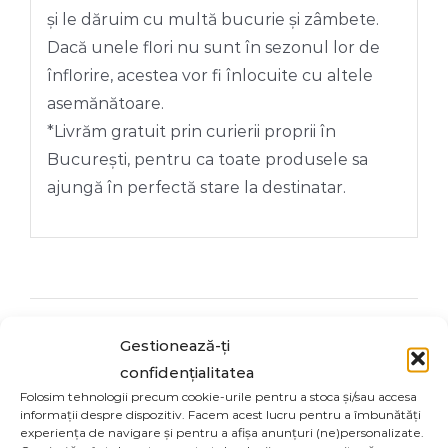
și le dăruim cu multă bucurie și zâmbete.
Dacă unele flori nu sunt în sezonul lor de
înflorire, acestea vor fi înlocuite cu altele
asemănătoare.
*Livrăm gratuit prin curierii proprii în
București, pentru ca toate produsele sa
ajungă în perfectă stare la destinatar.
Share On
Tweet This
Gestionează-ți
Facebook
Product
confidențialitatea
Folosim tehnologii precum cookie-urile pentru a stoca și/sau accesa
informații despre dispozitiv. Facem acest lucru pentru a îmbunătăți
Email This
Pin This Product
experiența de navigare și pentru a afișa anunțuri (ne)personalizate.