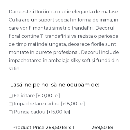
Daruieste-i flori intr-o cutie eleganta de matase.
Cutia are un suport special in forma de inima, in
care vor fi montati simetric trandafirii. Decorul
floral contine 11 trandafiri si va rezista o perioada
de timp mai indelungata, deoarece florile sunt
montate in burete profesional. Decorul include
împachetarea în ambalaje silky soft și fundă din
satin.
Lasă-ne pe noi să ne ocupăm de:
Felicitare
[+10,00 lei]
Impachetare cadou
[+18,00 lei]
Punga cadou
[+15,00 lei]
Product Price
269,50
lei x 1
269,50
lei