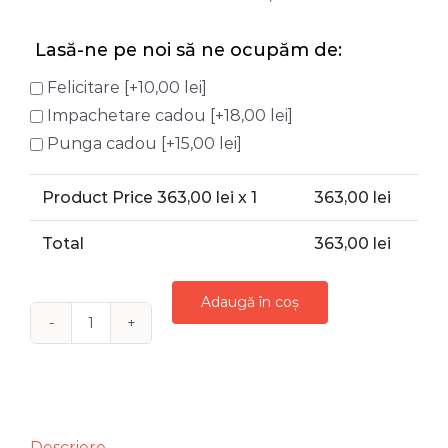
Lasă-ne pe noi să ne ocupăm de:
Felicitare
[+10,00 lei]
Impachetare cadou
[+18,00 lei]
Punga cadou
[+15,00 lei]
Product Price
363,00
lei x 1
363,00
lei
Total
363,00
lei
Adaugă în coș
Cantitate
ARANJAMENT
FLORAL
SOPRANA
DEGRADE
Descriere