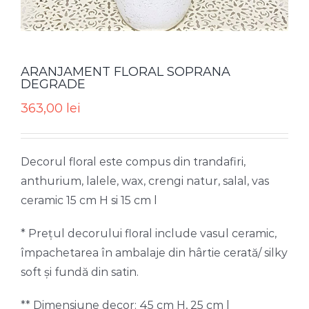
ARANJAMENT FLORAL SOPRANA
DEGRADE
363,00
lei
Decorul floral este compus din trandafiri,
anthurium, lalele, wax, crengi natur, salal, vas
ceramic 15 cm H si 15 cm l
* Prețul decorului floral include vasul ceramic,
împachetarea în ambalaje din hârtie cerată/ silky
soft și fundă din satin.
** Dimensiune decor: 45 cm H, 25 cm l