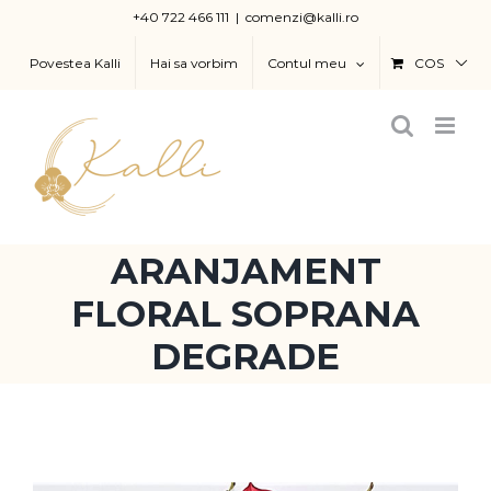
Skip
+40 722 466 111
|
comenzi@kalli.ro
to
Povestea Kalli
Hai sa vorbim
Contul meu
COS
content
ARANJAMENT
FLORAL SOPRANA
DEGRADE