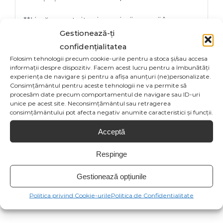
**Livrăm gratuit prin curierii proprii în
Gestionează-ți
București, pentru ca toate produsele sa
confidențialitatea
ajungă în perfectă stare la destinatar.
Folosim tehnologii precum cookie-urile pentru a stoca și/sau accesa
informații despre dispozitiv. Facem acest lucru pentru a îmbunătăți
experiența de navigare și pentru a afișa anunțuri (ne)personalizate.
Consimțământul pentru aceste tehnologii ne va permite să
procesăm date precum comportamentul de navigare sau ID-uri
unice pe acest site. Neconsimțământul sau retragerea
consimțământului pot afecta negativ anumite caracteristici și funcții.
Share On
Tweet This
Acceptă
Facebook
Product
Respinge
Email This
Pin This Product
Gestionează opțiunile
Product
Politica privind Cookie-urile
Politica de Confidentialitate